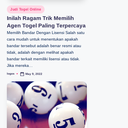
P
Judi Togel Online
o
Inilah Ragam Trik Memilih
s
Agen Togel Paling Terpercaya
t
Memilih Bandar Dengan Lisensi Salah satu
e
cara mudah untuk menentukan apakah
d
bandar tersebut adalah benar resmi atau
i
tidak, adalah dengan melihat apakah
n
bandar terkait memiliki lisensi atau tidak.
Jika mereka…
logos
May 9, 2022
P
o
s
t
e
d
b
y