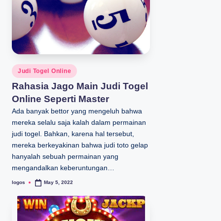
P
Judi Togel Online
o
Rahasia Jago Main Judi Togel
s
Online Seperti Master
t
Ada banyak bettor yang mengeluh bahwa
e
mereka selalu saja kalah dalam permainan
d
judi togel. Bahkan, karena hal tersebut,
i
mereka berkeyakinan bahwa judi toto gelap
n
hanyalah sebuah permainan yang
mengandalkan keberuntungan…
logos
May 5, 2022
P
o
s
t
e
d
b