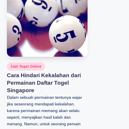
e
d
b
y
P
Judi Togel Online
o
Cara Hindari Kekalahan dari
s
Permainan Daftar Togel
t
Singapore
e
Dalam sebuah permainan tentunya wajar
d
jika seseorang mendapati kekalahan,
i
karena permainan memang akan selalu
n
seperti, menyajikan hasil kalah dan
menang. Namun, untuk seorang pemain