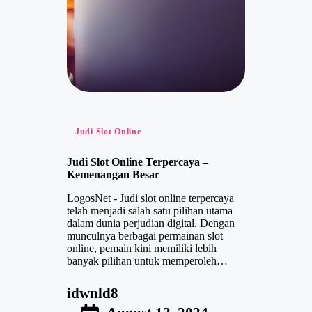
P
Judi Slot Online
o
Judi Slot Online Terpercaya –
s
Kemenangan Besar
t
LogosNet - Judi slot online terpercaya
e
telah menjadi salah satu pilihan utama
dalam dunia perjudian digital. Dengan
d
munculnya berbagai permainan slot
i
online, pemain kini memiliki lebih
banyak pilihan untuk memperoleh…
n
idwnld8
P