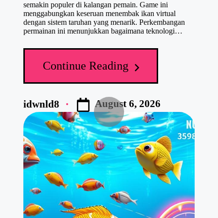
e
June 27, 2026
semakin populer di kalangan pemain. Game ini
menggabungkan keseruan menembak ikan virtual
d
Judi Tembak
dengan sistem taruhan yang menarik. Perkembangan
i
June 26, 2026
permainan ini menunjukkan bagaimana teknologi…
n
Review Fitu
June 25, 2026
Continue Reading
Judi Togel 
June 24, 2026
Judi Togel 
August 6, 2026
idwnld8
P
June 23, 2026
o
Judi Togel 
s
June 22, 2026
t
e
Judi Togel 
d
June 21, 2026
b
Judi Togel Online 
y
June 20, 2026
Judi Togel 