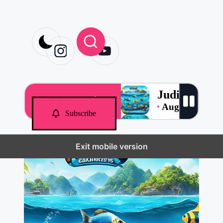
n
a
n
instagram.co
youtube.co
g
m
m
a
n
J
u
d
i
Judi Tembak
O
Top Stories
n
August 8, 202
l
Subscribe
i
Judi Tembak
n
August 7, 202
e
Exit mobile version
Judi Tembak
August 6, 202
Judi Tembak
August 5, 202
Judi Tembak
August 4, 202