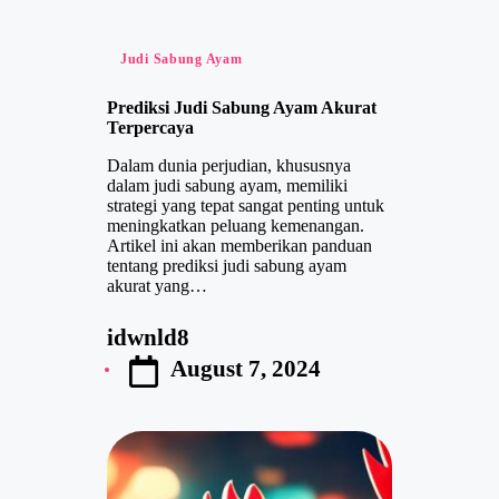
P
Judi Sabung Ayam
o
Prediksi Judi Sabung Ayam Akurat
s
Terpercaya
t
Dalam dunia perjudian, khususnya
e
dalam judi sabung ayam, memiliki
strategi yang tepat sangat penting untuk
d
meningkatkan peluang kemenangan.
i
Artikel ini akan memberikan panduan
tentang prediksi judi sabung ayam
n
akurat yang…
idwnld8
P
August 7, 2024
o
s
t
e
d