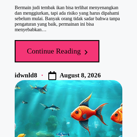
July 28, 2026
e
Bermain judi tembak ikan bisa terlihat menyenangkan
Judi Sabung
dan menggiurkan, tapi ada risiko yang harus dipahami
d
sebelum mulai. Banyak orang tidak sadar bahwa tanpa
July 27, 2026
i
pengaturan yang baik, permainan ini bisa
Judi Sabun
menyebabkan…
n
July 26, 2026
Sbobet Onli
Continue Reading
July 25, 2026
Sbobet Onli
July 24, 2026
August 8, 2026
idwnld8
P
Sbobet Onli
o
July 23, 2026
s
t
Sbobet Onli
e
July 22, 2026
d
Sbobet Onli
b
July 21, 2026
y
Sbobet Onli