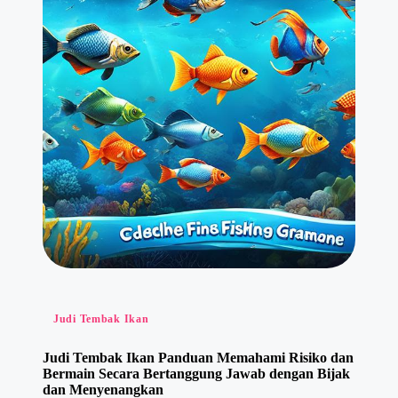
Judi Tembak
August 3, 202
Judi Tembak
August 2, 202
Judi Sabung
August 1, 202
Judi Sabung
July 31, 2026
Judi Sabung
July 30, 2026
Judi Sabung
July 29, 2026
P
Judi Tembak Ikan
Judi Sabung
o
July 28, 2026
Judi Tembak Ikan Panduan Memahami Risiko dan
s
Bermain Secara Bertanggung Jawab dengan Bijak
Regulasi Pe
t
dan Menyenangkan