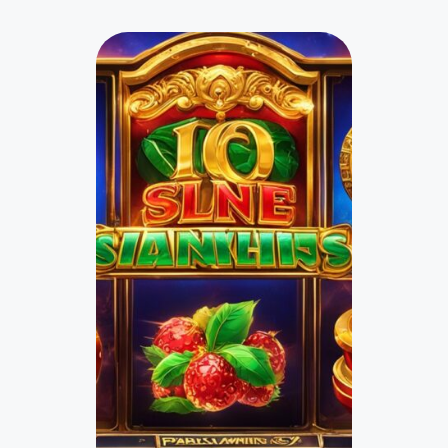
s
t
e
d
b
y