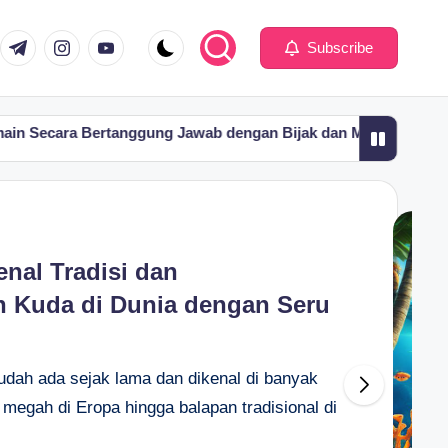
com
er.com
t.me
instagram.com
youtube.com
Subscribe
g Jawab dengan Bijak dan Menyenangkan
Judi Tembak 
August 7, 2026
g Jawab dengan Bijak dan Menyenangkan
Judi Tembak 
August 7, 2026
nal Tradisi dan
 Kuda di Dunia dengan Seru
udah ada sejak lama dan dikenal di banyak
 megah di Eropa hingga balapan tradisional di