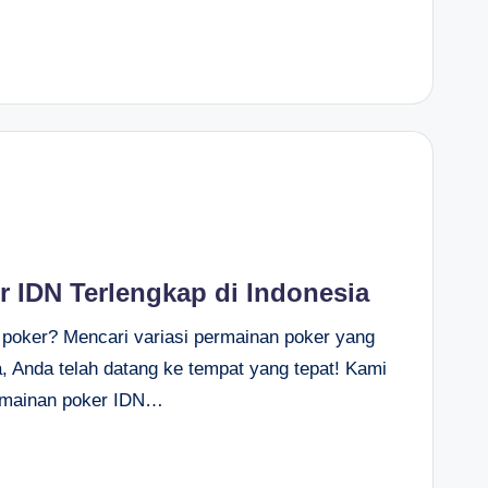
r IDN Terlengkap di Indonesia
oker? Mencari variasi permainan poker yang
 Anda telah datang ke tempat yang tepat! Kami
rmainan poker IDN…