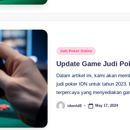
Posted
Judi Poker Online
in
Update Game Judi Pok
Dalam artikel ini, kami akan mem
judi poker IDN untuk tahun 2023.
terpercaya yang menyediakan ga
May 17, 2024
idwnld8
Posted
by