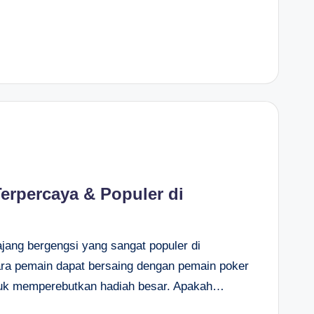
erpercaya & Populer di
ang bergengsi yang sangat populer di
ara pemain dapat bersaing dengan pemain poker
untuk memperebutkan hadiah besar. Apakah…