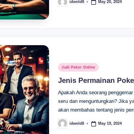
May 20, 2024
idwnld8
Posted
by
Posted
Judi Poker Online
in
Jenis Permainan Poke
Apakah Anda seorang penggemar p
seru dan menguntungkan? Jika ya,
akan membahas tentang jenis pe
May 19, 2024
idwnld8
Posted
by