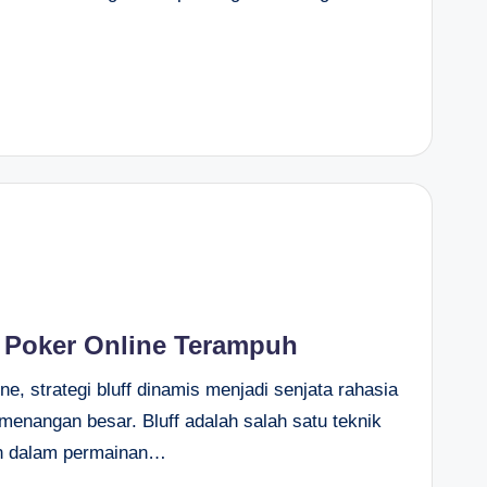
s Poker Online Terampuh
e, strategi bluff dinamis menjadi senjata rahasia
menangan besar. Bluff adalah salah satu teknik
kan dalam permainan…