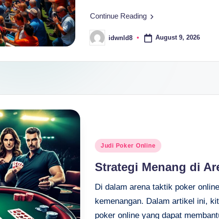
Continue Reading
August 9, 2026
idwnld8
Posted
by
Posted
Judi Poker Online
in
Strategi Menang di Ar
Di dalam arena taktik poker online
kemenangan. Dalam artikel ini, k
poker online yang dapat memban