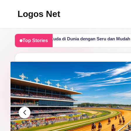
Logos Net
Skip
to
Tips
content
dan
 Kuda di Dunia dengan Seru dan Mudah
Judi Tembak I
Top Stories
Trik
August 8, 2026
 Kuda di Dunia dengan Seru dan Mudah
Judi Tembak I
Kemenangan
August 8, 2026
Judi
Online