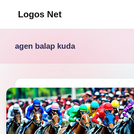
Logos Net
Skip
to
Tips
content
dan
Trik
agen balap kuda
Kemenangan
Judi
Online