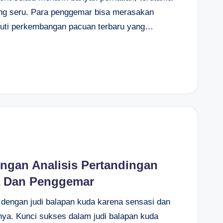
ang seru. Para penggemar bisa merasakan
kuti perkembangan pacuan terbaru yang…
ngan Analisis Pertandingan
a Dan Penggemar
k dengan judi balapan kuda karena sensasi dan
ya. Kunci sukses dalam judi balapan kuda