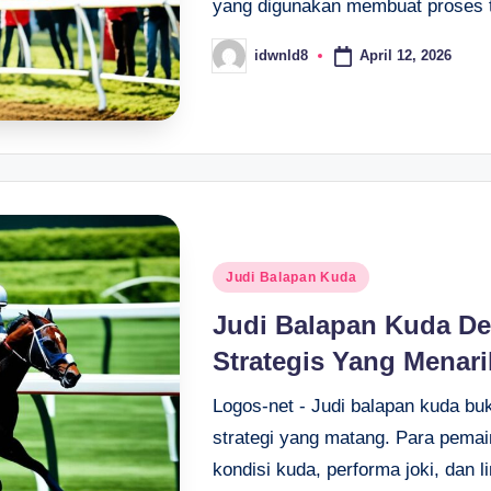
yang digunakan membuat proses 
April 12, 2026
idwnld8
Posted
by
Posted
Judi Balapan Kuda
in
Judi Balapan Kuda D
Strategis Yang Menar
Logos-net - Judi balapan kuda bu
strategi yang matang. Para pemai
kondisi kuda, performa joki, dan 