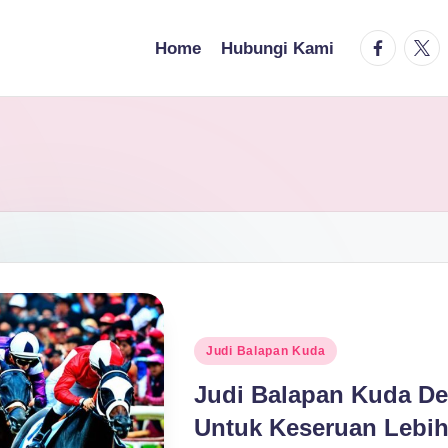
facebook.
twitt
Home
Hubungi Kami
Posted
Judi Balapan Kuda
in
Judi Balapan Kuda D
Untuk Keseruan Lebi