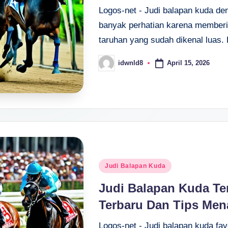
Logos-net - Judi balapan kuda de
banyak perhatian karena member
taruhan yang sudah dikenal luas.
April 15, 2026
idwnld8
Posted
by
Posted
Judi Balapan Kuda
in
Judi Balapan Kuda Te
Terbaru Dan Tips Men
Logos-net - Judi balapan kuda fav