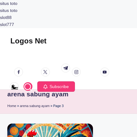
situs toto
situs toto
slot88
slot777
Logos Net
S
k
T
i
facebook.co
twitter.co
instagram.co
youtube.co
i
t.me
p
m
m
m
m
p
t
s
o
d
c
a
Subscribe
o
n
arena sabung ayam
n
T
t
Home
»
arena sabung ayam
»
Page 3
r
e
i
n
k
t
K
e