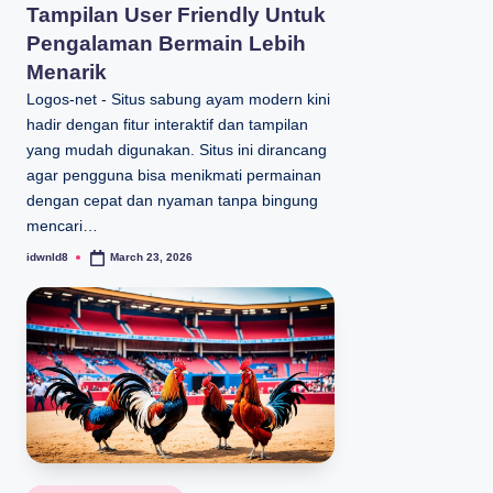
Tampilan User Friendly Untuk
e
Pengalaman Bermain Lebih
d
Menarik
i
n
Logos-net - Situs sabung ayam modern kini
hadir dengan fitur interaktif dan tampilan
yang mudah digunakan. Situs ini dirancang
agar pengguna bisa menikmati permainan
dengan cepat dan nyaman tanpa bingung
mencari…
idwnld8
March 23, 2026
P
o
s
t
e
d
b
y