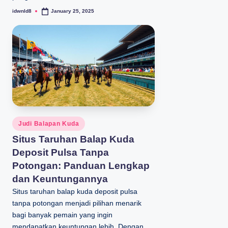
e
idwnld8
January 25, 2025
P
o
s
t
e
d
b
y
P
Judi Balapan Kuda
o
Situs Taruhan Balap Kuda
s
Deposit Pulsa Tanpa
t
Potongan: Panduan Lengkap
e
dan Keuntungannya
d
Situs taruhan balap kuda deposit pulsa
i
tanpa potongan menjadi pilihan menarik
n
bagi banyak pemain yang ingin
mendapatkan keuntungan lebih. Dengan