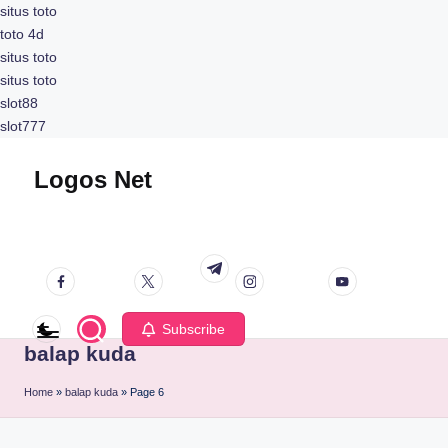
situs toto
toto 4d
situs toto
situs toto
slot88
slot777
Logos Net
S
k
T
i
facebook.co
twitter.co
instagram.co
youtube.co
i
t.me
p
m
m
m
m
p
t
s
o
d
c
a
Subscribe
o
n
balap kuda
n
T
t
Home
»
balap kuda
»
Page 6
r
e
i
n
k