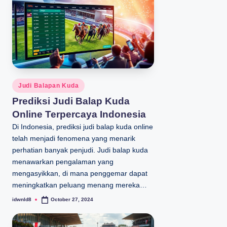
e
d
b
y
P
Judi Balapan Kuda
o
Prediksi Judi Balap Kuda
s
Online Terpercaya Indonesia
t
Di Indonesia, prediksi judi balap kuda online
e
telah menjadi fenomena yang menarik
d
perhatian banyak penjudi. Judi balap kuda
i
menawarkan pengalaman yang
n
mengasyikkan, di mana penggemar dapat
meningkatkan peluang menang mereka…
idwnld8
October 27, 2024
P
o
s
t
e