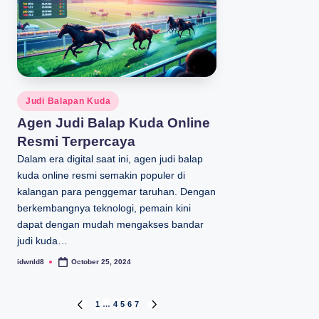
y
P
Judi Balapan Kuda
o
Agen Judi Balap Kuda Online
s
Resmi Terpercaya
t
Dalam era digital saat ini, agen judi balap
e
kuda online resmi semakin populer di
d
kalangan para penggemar taruhan. Dengan
i
berkembangnya teknologi, pemain kini
n
dapat dengan mudah mengakses bandar
judi kuda…
idwnld8
October 25, 2024
P
o
s
t
e
P
1
…
4
5
6
7
d
P
N
b