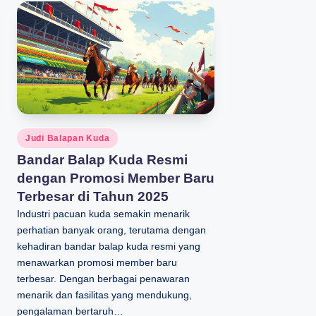
t
K
e
m
e
n
a
n
g
P
Judi Balapan Kuda
a
o
n
Bandar Balap Kuda Resmi
s
J
dengan Promosi Member Baru
t
u
Terbesar di Tahun 2025
e
d
Industri pacuan kuda semakin menarik
d
i
perhatian banyak orang, terutama dengan
i
O
kehadiran bandar balap kuda resmi yang
n
n
menawarkan promosi member baru
l
terbesar. Dengan berbagai penawaran
i
menarik dan fasilitas yang mendukung,
n
pengalaman bertaruh…