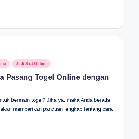
line
Judi Slot Online
a Pasang Togel Online dengan
ntuk bermain togel? Jika ya, maka Anda berada
mi akan memberikan panduan lengkap tentang cara