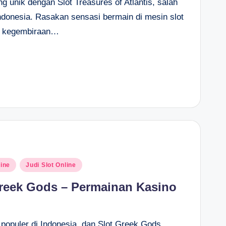
unik dengan Slot Treasures of Atlantis, salah
Indonesia. Rasakan sensasi bermain di mesin slot
an kegembiraan…
line
Judi Slot Online
Greek Gods – Permainan Kasino
populer di Indonesia, dan Slot Greek Gods