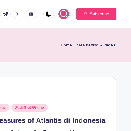
com
er.com
t.me
instagram.com
youtube.com
Subscribe
Home
»
cara betting
»
Page 8
line
Judi Slot Online
asures of Atlantis di Indonesia