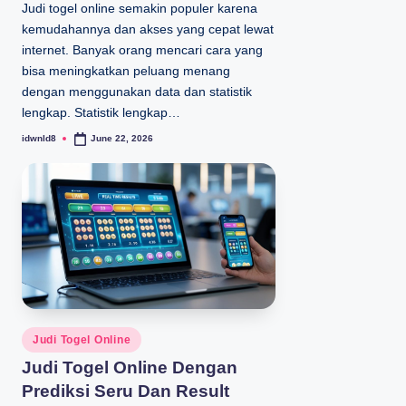
Judi togel online semakin populer karena
i
kemudahannya dan akses yang cepat lewat
n
internet. Banyak orang mencari cara yang
bisa meningkatkan peluang menang
dengan menggunakan data dan statistik
lengkap. Statistik lengkap…
idwnld8
June 22, 2026
P
o
s
t
e
d
b
y
P
Judi Togel Online
o
Judi Togel Online Dengan
s
Prediksi Seru Dan Result
t