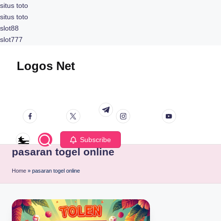
situs toto
situs toto
slot88
slot777
Logos Net
S
k
T
i
facebook.co
twitter.co
instagram.co
youtube.co
i
t.me
p
m
m
m
m
p
t
s
o
d
c
a
Subscribe
o
n
pasaran togel online
n
T
t
Home
»
pasaran togel online
r
e
i
n
k
t
K
e