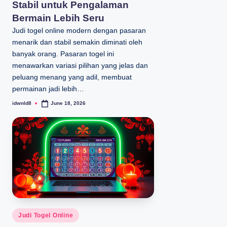
Stabil untuk Pengalaman
e
Bermain Lebih Seru
d
Judi togel online modern dengan pasaran
i
menarik dan stabil semakin diminati oleh
n
banyak orang. Pasaran togel ini
menawarkan variasi pilihan yang jelas dan
peluang menang yang adil, membuat
permainan jadi lebih…
idwnld8
June 18, 2026
P
o
s
t
e
d
b
y
P
Judi Togel Online
o