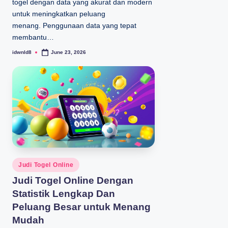
togel dengan data yang akurat dan modern
untuk meningkatkan peluang
menang. Penggunaan data yang tepat
membantu…
idwnld8
June 23, 2026
P
o
s
t
e
d
b
y
P
Judi Togel Online
o
Judi Togel Online Dengan
s
Statistik Lengkap Dan
t
Peluang Besar untuk Menang
e
Mudah
d