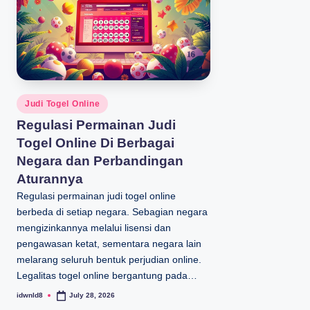
m
e
n
a
n
g
P
Judi Togel Online
a
o
n
Regulasi Permainan Judi
s
J
Togel Online Di Berbagai
t
u
Negara dan Perbandingan
e
d
Aturannya
d
i
Regulasi permainan judi togel online
i
O
berbeda di setiap negara. Sebagian negara
n
n
mengizinkannya melalui lisensi dan
l
pengawasan ketat, sementara negara lain
i
melarang seluruh bentuk perjudian online.
n
Legalitas togel online bergantung pada…
e
idwnld8
July 28, 2026
P
o