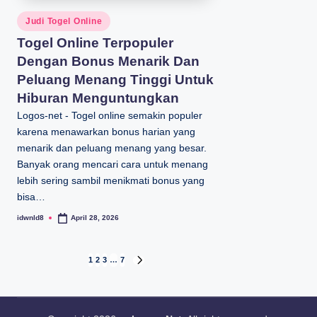
P
Judi Togel Online
o
Togel Online Terpopuler
s
Dengan Bonus Menarik Dan
t
Peluang Menang Tinggi Untuk
e
Hiburan Menguntungkan
d
Logos-net - Togel online semakin populer
i
karena menawarkan bonus harian yang
n
menarik dan peluang menang yang besar.
Banyak orang mencari cara untuk menang
lebih sering sambil menikmati bonus yang
bisa…
idwnld8
April 28, 2026
P
o
s
t
e
P
1
2
3
…
7
d
N
b
E
y
o
X
T