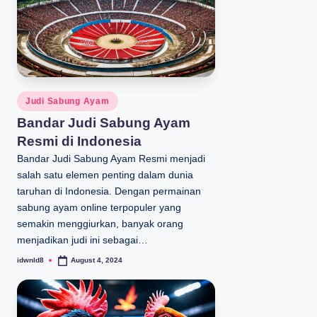
y
P
Judi Sabung Ayam
o
Bandar Judi Sabung Ayam
s
Resmi di Indonesia
t
Bandar Judi Sabung Ayam Resmi menjadi
e
salah satu elemen penting dalam dunia
d
taruhan di Indonesia. Dengan permainan
i
sabung ayam online terpopuler yang
n
semakin menggiurkan, banyak orang
menjadikan judi ini sebagai…
idwnld8
August 4, 2024
P
o
s
t
e
d
b