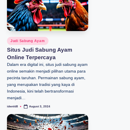
y
P
Judi Sabung Ayam
o
Situs Judi Sabung Ayam
s
Online Terpercaya
t
Dalam era digital ini, situs judi sabung ayam
e
online semakin menjadi pilihan utama para
d
pecinta taruhan. Permainan sabung ayam,
i
yang merupakan tradisi yang kaya di
n
Indonesia, kini telah bertransformasi
menjadi…
idwnld8
August 3, 2024
P
o
s
t
e
d
b