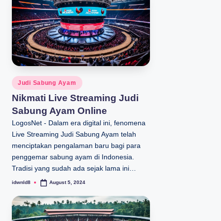
d
b
y
P
Judi Sabung Ayam
o
Nikmati Live Streaming Judi
s
Sabung Ayam Online
t
LogosNet - Dalam era digital ini, fenomena
e
Live Streaming Judi Sabung Ayam telah
d
menciptakan pengalaman baru bagi para
i
penggemar sabung ayam di Indonesia.
n
Tradisi yang sudah ada sejak lama ini…
idwnld8
August 5, 2024
P
o
s
t
e
d
b