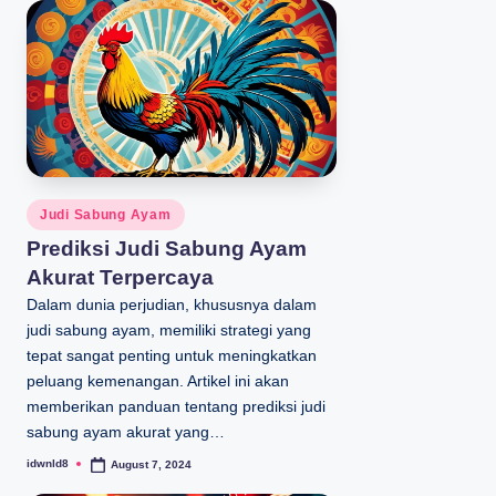
s
e
t
e
d
b
y
P
Judi Sabung Ayam
o
Prediksi Judi Sabung Ayam
s
Akurat Terpercaya
t
Dalam dunia perjudian, khususnya dalam
e
judi sabung ayam, memiliki strategi yang
d
tepat sangat penting untuk meningkatkan
i
peluang kemenangan. Artikel ini akan
n
memberikan panduan tentang prediksi judi
sabung ayam akurat yang…
idwnld8
August 7, 2024
P
o
s