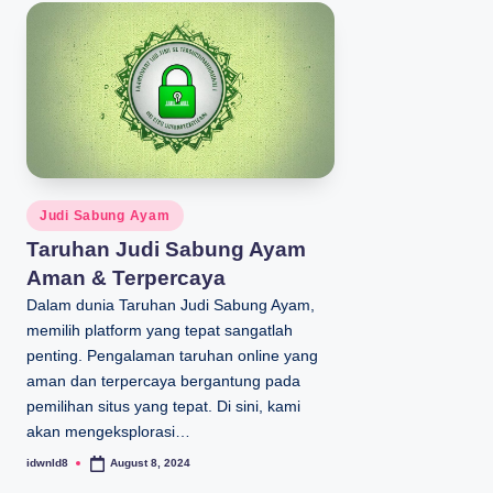
t
K
e
m
e
n
a
n
g
P
Judi Sabung Ayam
a
o
n
Taruhan Judi Sabung Ayam
s
J
Aman & Terpercaya
t
u
Dalam dunia Taruhan Judi Sabung Ayam,
e
d
memilih platform yang tepat sangatlah
d
i
penting. Pengalaman taruhan online yang
i
O
aman dan terpercaya bergantung pada
n
n
pemilihan situs yang tepat. Di sini, kami
l
akan mengeksplorasi…
i
idwnld8
August 8, 2024
P
n
o