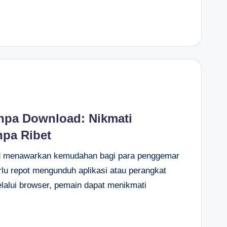
anpa Download: Nikmati
npa Ribet
oad menawarkan kemudahan bagi para penggemar
rlu repot mengunduh aplikasi atau perangkat
lalui browser, pemain dapat menikmati