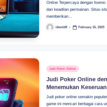
Online Terpercaya dengan lisens
dan keadilan permainan. Situs-sit
memberikan…
February 16, 2025
idwnld8
Posted
by
Posted
Judi Poker Online
in
Judi Poker Online den
Menemukan Keseruan 
Judi poker online semakin popul
game ini mencari berbagai cara 