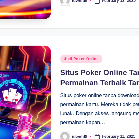
February 12, 2025
idwnld8
Posted
by
Posted
Judi Poker Online
in
Situs Poker Online T
Permainan Terbaik Ta
Situs poker online tanpa downl
permainan kartu. Mereka tidak pe
lunak. Dengan akses langsung me
permainan kapan…
February 11, 2025
idwnld8
Posted