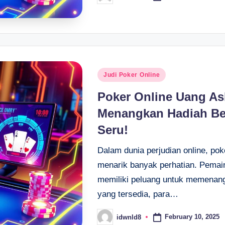
by
Posted
Judi Poker Online
in
Poker Online Uang Asl
Menangkan Hadiah Be
Seru!
Dalam dunia perjudian online, pok
menarik banyak perhatian. Pemai
memiliki peluang untuk memenang
yang tersedia, para…
February 10, 2025
idwnld8
Posted