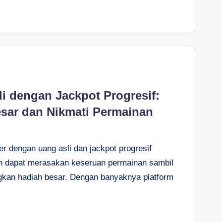
i dengan Jackpot Progresif:
sar dan Nikmati Permainan
er dengan uang asli dan jackpot progresif
n dapat merasakan keseruan permainan sambil
kan hadiah besar. Dengan banyaknya platform