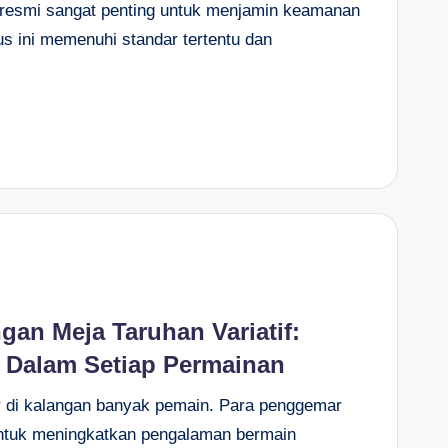
i resmi sangat penting untuk menjamin keamanan
us ini memenuhi standar tertentu dan
gan Meja Taruhan Variatif:
Dalam Setiap Permainan
er di kalangan banyak pemain. Para penggemar
untuk meningkatkan pengalaman bermain