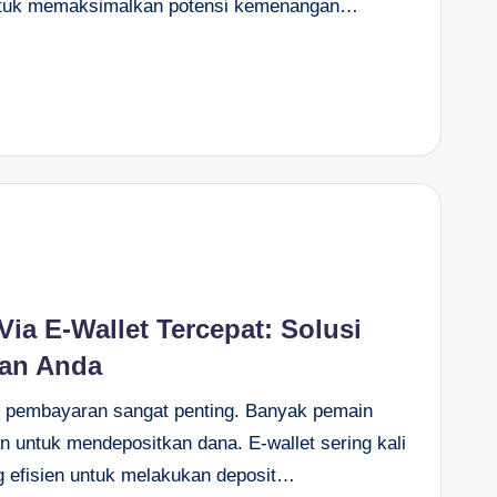
 untuk memaksimalkan potensi kemenangan…
Via E-Wallet Tercepat: Solusi
an Anda
e pembayaran sangat penting. Banyak pemain
 untuk mendepositkan dana. E-wallet sering kali
ng efisien untuk melakukan deposit…