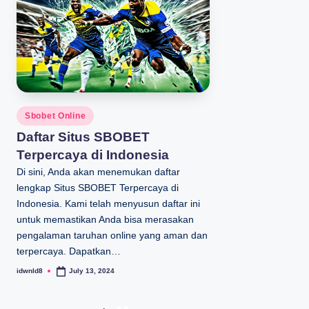
d
b
y
P
Sbobet Online
o
Daftar Situs SBOBET
s
Terpercaya di Indonesia
t
Di sini, Anda akan menemukan daftar
e
lengkap Situs SBOBET Terpercaya di
d
Indonesia. Kami telah menyusun daftar ini
i
untuk memastikan Anda bisa merasakan
n
pengalaman taruhan online yang aman dan
terpercaya. Dapatkan…
idwnld8
July 13, 2024
P
o
s
t
e