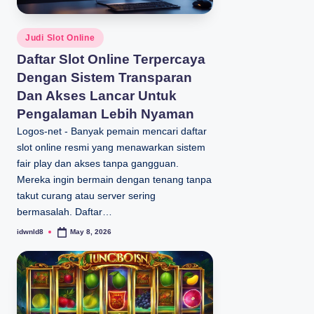
P
Judi Slot Online
o
Daftar Slot Online Terpercaya
s
Dengan Sistem Transparan
t
Dan Akses Lancar Untuk
e
Pengalaman Lebih Nyaman
d
Logos-net - Banyak pemain mencari daftar
i
slot online resmi yang menawarkan sistem
n
fair play dan akses tanpa gangguan.
Mereka ingin bermain dengan tenang tanpa
takut curang atau server sering
bermasalah. Daftar…
idwnld8
May 8, 2026
P
o
s
t
e
d
b
y