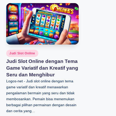
o
s
t
e
d
b
y
P
Judi Slot Online
o
Judi Slot Online dengan Tema
s
Game Variatif dan Kreatif yang
t
Seru dan Menghibur
e
Logos-net - Judi slot online dengan tema
d
game variatif dan kreatif menawarkan
i
pengalaman bermain yang seru dan tidak
n
membosankan. Pemain bisa menemukan
berbagai pilihan permainan dengan desain
dan cerita yang…