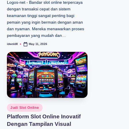
Logos-net - Bandar slot online terpercaya
i
dengan transaksi cepat dan sistem
n
keamanan tinggi sangat penting bagi
pemain yang ingin bermain dengan aman
dan nyaman. Mereka menawarkan proses
pembayaran yang mudah dan…
idwnld8
May 11, 2026
P
o
s
t
e
d
b
y
P
Judi Slot Online
o
Platform Slot Online Inovatif
s
Dengan Tampilan Visual
t