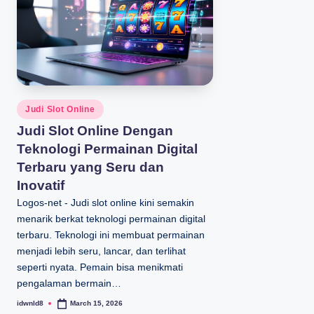
b
y
P
Judi Slot Online
o
Judi Slot Online Dengan
s
Teknologi Permainan Digital
t
Terbaru yang Seru dan
e
Inovatif
d
Logos-net - Judi slot online kini semakin
i
menarik berkat teknologi permainan digital
n
terbaru. Teknologi ini membuat permainan
menjadi lebih seru, lancar, dan terlihat
seperti nyata. Pemain bisa menikmati
pengalaman bermain…
idwnld8
March 15, 2026
P