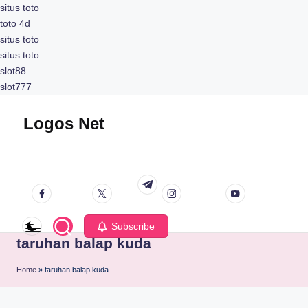
situs toto
toto 4d
situs toto
situs toto
slot88
slot777
Logos Net
S
k
T
i
facebook.co
twitter.co
instagram.co
youtube.co
i
t.me
p
m
m
m
m
p
t
s
o
d
c
a
Subscribe
o
n
taruhan balap kuda
n
T
t
Home
»
taruhan balap kuda
r
e
i
n
k