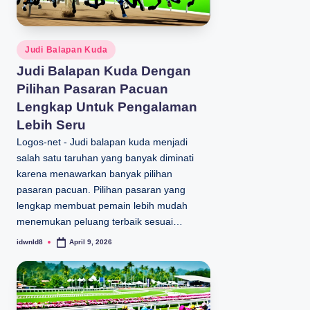
P
Judi Balapan Kuda
o
Judi Balapan Kuda Dengan
s
Pilihan Pasaran Pacuan
t
Lengkap Untuk Pengalaman
e
Lebih Seru
d
Logos-net - Judi balapan kuda menjadi
i
salah satu taruhan yang banyak diminati
n
karena menawarkan banyak pilihan
pasaran pacuan. Pilihan pasaran yang
lengkap membuat pemain lebih mudah
menemukan peluang terbaik sesuai…
idwnld8
April 9, 2026
P
o
s
t
e
d
b
y