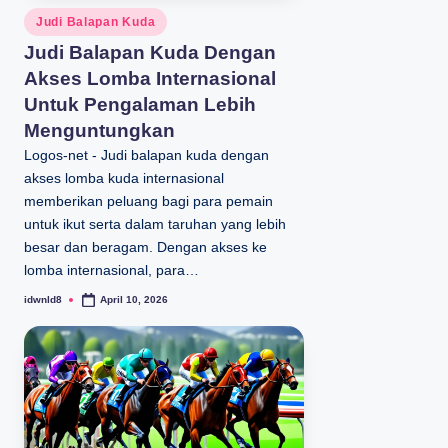
P
Judi Balapan Kuda
o
Judi Balapan Kuda Dengan
s
Akses Lomba Internasional
t
Untuk Pengalaman Lebih
e
Menguntungkan
d
Logos-net - Judi balapan kuda dengan
i
akses lomba kuda internasional
n
memberikan peluang bagi para pemain
untuk ikut serta dalam taruhan yang lebih
besar dan beragam. Dengan akses ke
lomba internasional, para…
idwnld8
April 10, 2026
P
o
s
t
e
d
b
y