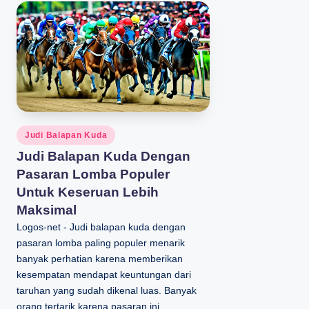
t
K
e
m
e
n
a
n
g
P
Judi Balapan Kuda
a
o
n
Judi Balapan Kuda Dengan
s
J
Pasaran Lomba Populer
t
u
Untuk Keseruan Lebih
e
d
Maksimal
d
i
Logos-net - Judi balapan kuda dengan
i
O
pasaran lomba paling populer menarik
n
n
banyak perhatian karena memberikan
l
kesempatan mendapat keuntungan dari
i
taruhan yang sudah dikenal luas. Banyak
n
orang tertarik karena pasaran ini…