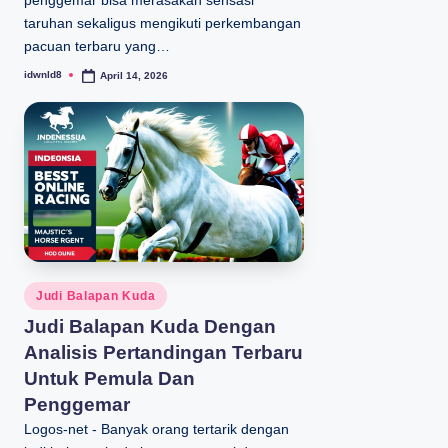
penggemar bisa merasakan sensasi
taruhan sekaligus mengikuti perkembangan
pacuan terbaru yang…
idwnld8
April 14, 2026
P
o
s
t
e
d
b
y
P
Judi Balapan Kuda
o
Judi Balapan Kuda Dengan
s
Analisis Pertandingan Terbaru
t
Untuk Pemula Dan
e
Penggemar
d
Logos-net - Banyak orang tertarik dengan
i