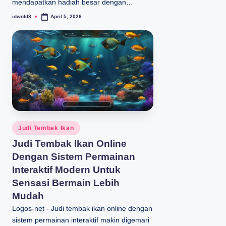
mendapatkan hadiah besar dengan…
idwnld8
April 5, 2026
P
o
s
t
e
d
b
y
P
Judi Tembak Ikan
o
Judi Tembak Ikan Online
s
Dengan Sistem Permainan
t
Interaktif Modern Untuk
e
Sensasi Bermain Lebih
d
Mudah
i
n
Logos-net - Judi tembak ikan online dengan
sistem permainan interaktif makin digemari