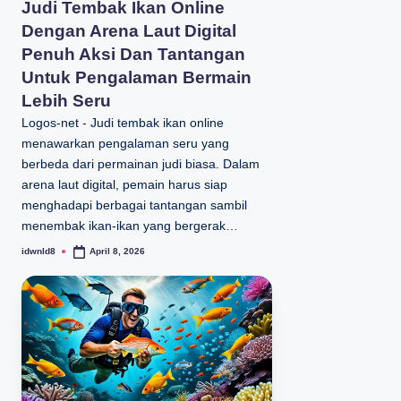
Judi Tembak Ikan Online
s
Dengan Arena Laut Digital
t
Penuh Aksi Dan Tantangan
e
Untuk Pengalaman Bermain
d
Lebih Seru
i
n
Logos-net - Judi tembak ikan online
menawarkan pengalaman seru yang
berbeda dari permainan judi biasa. Dalam
arena laut digital, pemain harus siap
menghadapi berbagai tantangan sambil
menembak ikan-ikan yang bergerak…
idwnld8
April 8, 2026
P
o
s
t
e
d
b
y