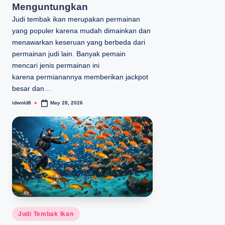
Menguntungkan
i
n
Judi tembak ikan merupakan permainan
yang populer karena mudah dimainkan dan
menawarkan keseruan yang berbeda dari
permainan judi lain. Banyak pemain
mencari jenis permainan ini
karena permianannya memberikan jackpot
besar dan…
idwnld8
May 28, 2026
P
o
s
t
e
d
b
y
P
Judi Tembak Ikan
o