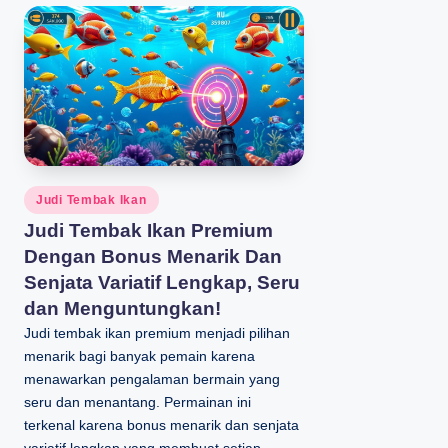
s
t
e
d
b
y
P
Judi Tembak Ikan
o
Judi Tembak Ikan Premium
s
Dengan Bonus Menarik Dan
t
Senjata Variatif Lengkap, Seru
e
dan Menguntungkan!
d
Judi tembak ikan premium menjadi pilihan
i
menarik bagi banyak pemain karena
n
menawarkan pengalaman bermain yang
seru dan menantang. Permainan ini
terkenal karena bonus menarik dan senjata