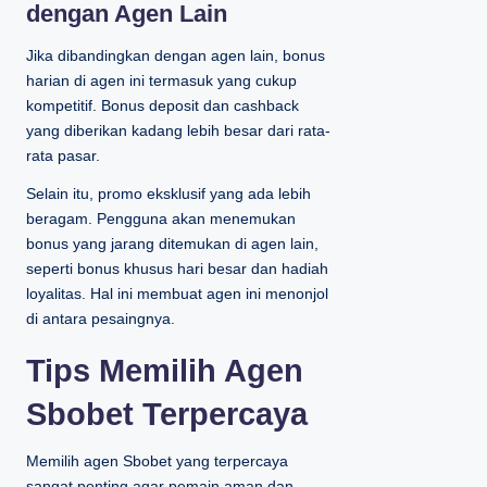
dengan Agen Lain
Jika dibandingkan dengan agen lain, bonus
harian di agen ini termasuk yang cukup
kompetitif. Bonus deposit dan cashback
yang diberikan kadang lebih besar dari rata-
rata pasar.
Selain itu, promo eksklusif yang ada lebih
beragam. Pengguna akan menemukan
bonus yang jarang ditemukan di agen lain,
seperti bonus khusus hari besar dan hadiah
loyalitas. Hal ini membuat agen ini menonjol
di antara pesaingnya.
Tips Memilih Agen
Sbobet Terpercaya
Memilih agen Sbobet yang terpercaya
sangat penting agar pemain aman dan