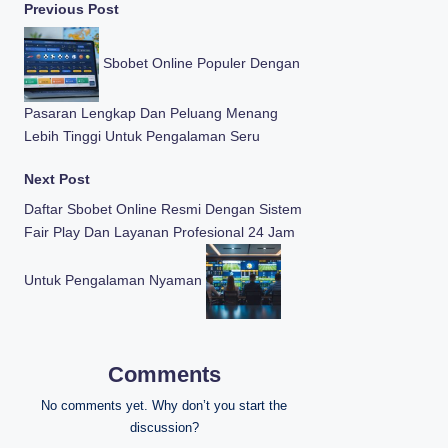
P
Previous Post
o
Sbobet Online Populer Dengan
s
Pasaran Lengkap Dan Peluang Menang
t
Lebih Tinggi Untuk Pengalaman Seru
n
Next Post
a
Daftar Sbobet Online Resmi Dengan Sistem
Fair Play Dan Layanan Profesional 24 Jam
v
Untuk Pengalaman Nyaman
i
g
a
Comments
No comments yet. Why don’t you start the
t
discussion?