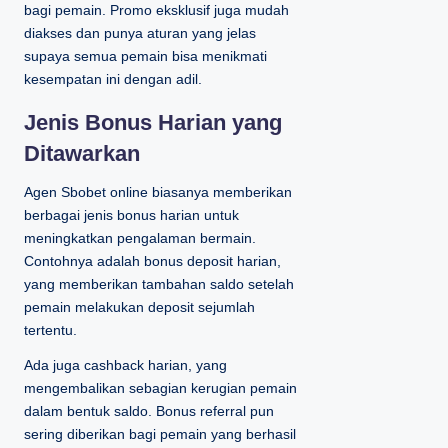
bagi pemain. Promo eksklusif juga mudah
diakses dan punya aturan yang jelas
supaya semua pemain bisa menikmati
kesempatan ini dengan adil.
Jenis Bonus Harian yang
Ditawarkan
Agen Sbobet online biasanya memberikan
berbagai jenis bonus harian untuk
meningkatkan pengalaman bermain.
Contohnya adalah bonus deposit harian,
yang memberikan tambahan saldo setelah
pemain melakukan deposit sejumlah
tertentu.
Ada juga cashback harian, yang
mengembalikan sebagian kerugian pemain
dalam bentuk saldo. Bonus referral pun
sering diberikan bagi pemain yang berhasil