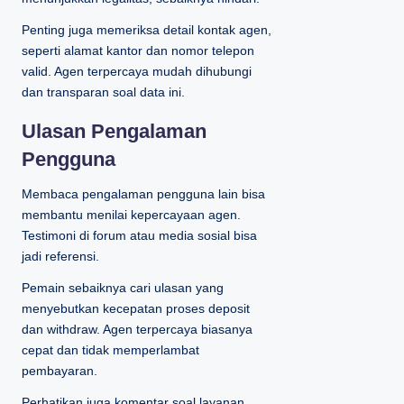
Penting juga memeriksa detail kontak agen,
seperti alamat kantor dan nomor telepon
valid. Agen terpercaya mudah dihubungi
dan transparan soal data ini.
Ulasan Pengalaman
Pengguna
Membaca pengalaman pengguna lain bisa
membantu menilai kepercayaan agen.
Testimoni di forum atau media sosial bisa
jadi referensi.
Pemain sebaiknya cari ulasan yang
menyebutkan kecepatan proses deposit
dan withdraw. Agen terpercaya biasanya
cepat dan tidak memperlambat
pembayaran.
Perhatikan juga komentar soal layanan