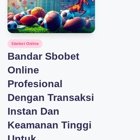
m
e
n
a
n
g
P
Sbobet Online
a
o
Bandar Sbobet
n
s
J
t
Online
u
e
d
d
Profesional
i
i
O
n
Dengan Transaksi
n
l
Instan Dan
i
n
Keamanan Tinggi
e
Untuk