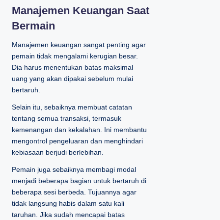
Manajemen Keuangan Saat
Bermain
Manajemen keuangan sangat penting agar
pemain tidak mengalami kerugian besar.
Dia harus menentukan batas maksimal
uang yang akan dipakai sebelum mulai
bertaruh.
Selain itu, sebaiknya membuat catatan
tentang semua transaksi, termasuk
kemenangan dan kekalahan. Ini membantu
mengontrol pengeluaran dan menghindari
kebiasaan berjudi berlebihan.
Pemain juga sebaiknya membagi modal
menjadi beberapa bagian untuk bertaruh di
beberapa sesi berbeda. Tujuannya agar
tidak langsung habis dalam satu kali
taruhan. Jika sudah mencapai batas