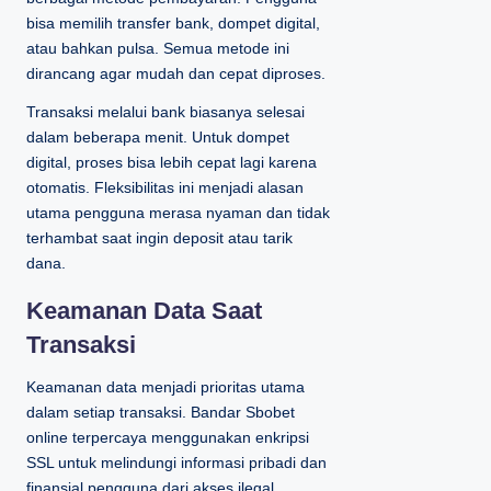
bisa memilih transfer bank, dompet digital,
atau bahkan pulsa. Semua metode ini
dirancang agar mudah dan cepat diproses.
Transaksi melalui bank biasanya selesai
dalam beberapa menit. Untuk dompet
digital, proses bisa lebih cepat lagi karena
otomatis. Fleksibilitas ini menjadi alasan
utama pengguna merasa nyaman dan tidak
terhambat saat ingin deposit atau tarik
dana.
Keamanan Data Saat
Transaksi
Keamanan data menjadi prioritas utama
dalam setiap transaksi. Bandar Sbobet
online terpercaya menggunakan enkripsi
SSL untuk melindungi informasi pribadi dan
finansial pengguna dari akses ilegal.