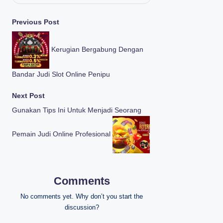
P
Previous Post
o
Kerugian Bergabung Dengan
s
Bandar Judi Slot Online Penipu
t
Next Post
n
Gunakan Tips Ini Untuk Menjadi Seorang
a
Pemain Judi Online Profesional
v
i
Comments
g
No comments yet. Why don’t you start the
a
discussion?