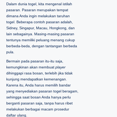
Dalam dunia togel, kita mengenal istilah
pasaran. Pasaran merupakan tempat
dimana Anda ingin melakukan taruhan
togel. Beberapa contoh pasaran adalah,
Sidney, Singapur, Macau, Hongkong, dan
lain sebagainya. Masing-masing pasaran
tentunya memiliki peluang menang cukup
berbeda-beda, dengan tantangan berbeda
pula.
Bermain pada pasaran itu-itu saja,
kemungkinan akan membuat
player
dihinggapi rasa bosan, terlebih jika tidak
kunjung mendapatkan kemenangan.
Karena itu, Anda harus memilih bandar
yang menyediakan pasaran togel beragam,
sehingga saat bosan Anda hanya perlu
berganti pasaran saja, tanpa harus ribet
melakukan berbagai macam prosedur
daftar ulang.