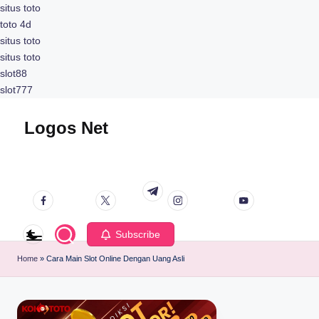
situs toto
toto 4d
situs toto
situs toto
slot88
slot777
Logos Net
S
k
T
i
facebook.co
twitter.co
instagram.co
youtube.co
i
t.me
p
m
m
m
m
p
t
s
o
d
c
a
Subscribe
o
n
Home
»
Cara Main Slot Online Dengan Uang Asli
n
T
t
r
e
i
n
k