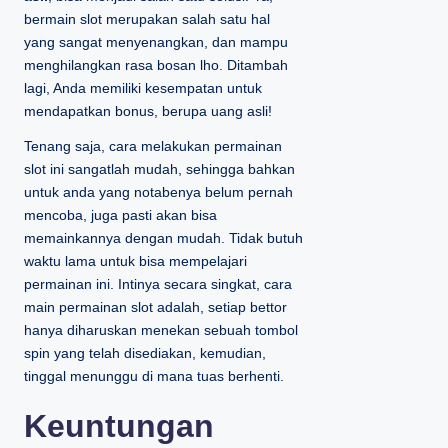
e
bermain slot merupakan salah satu hal
yang sangat menyenangkan, dan mampu
menghilangkan rasa bosan lho. Ditambah
lagi, Anda memiliki kesempatan untuk
mendapatkan bonus, berupa uang asli!
Tenang saja, cara melakukan permainan
slot ini sangatlah mudah, sehingga bahkan
untuk anda yang notabenya belum pernah
mencoba, juga pasti akan bisa
memainkannya dengan mudah. Tidak butuh
waktu lama untuk bisa mempelajari
permainan ini. Intinya secara singkat, cara
main permainan slot adalah, setiap bettor
hanya diharuskan menekan sebuah tombol
spin yang telah disediakan, kemudian,
tinggal menunggu di mana tuas berhenti.
Keuntungan