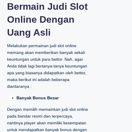
Bermain Judi Slot
Online Dengan
Uang Asli
Melakukan permainan judi slot online
memang akan memberikan banyak sekali
keuntungan untuk para bettor. Nah, agar
Anda tidak lagi bertanya-tanya keuntungan
apa yang biasanya didapatkan oleh bettor,
maka berikut ini adalah beberapa
diantaranya :
Banyak Bonus Besar
Dengan memilih memainkan judi slot online
pada bandar resmi dan terpercaya,
nantinya player akan memiliki kesempatan
untuk mendapatkan banyak bonus dengan