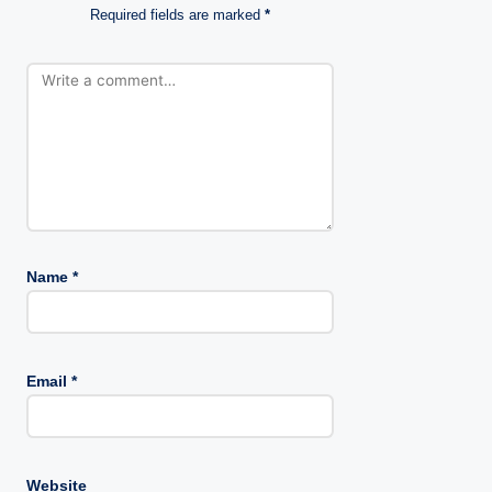
o
Required fields are marked
*
n
Name
*
Email
*
Website