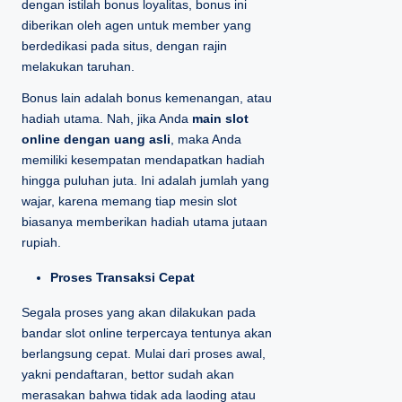
dengan istilah bonus loyalitas, bonus ini
diberikan oleh agen untuk member yang
berdedikasi pada situs, dengan rajin
melakukan taruhan.
Bonus lain adalah bonus kemenangan, atau
hadiah utama. Nah, jika Anda
main slot
online dengan uang asli
, maka Anda
memiliki kesempatan mendapatkan hadiah
hingga puluhan juta. Ini adalah jumlah yang
wajar, karena memang tiap mesin slot
biasanya memberikan hadiah utama jutaan
rupiah.
Proses Transaksi Cepat
Segala proses yang akan dilakukan pada
bandar slot online terpercaya tentunya akan
berlangsung cepat. Mulai dari proses awal,
yakni pendaftaran, bettor sudah akan
merasakan bahwa tidak ada laoding atau