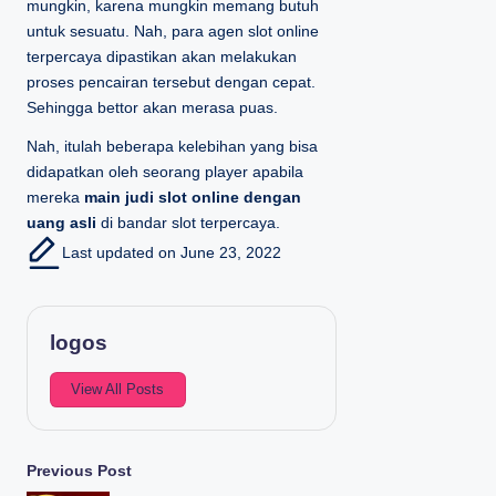
mungkin, karena mungkin memang butuh
untuk sesuatu. Nah, para agen slot online
terpercaya dipastikan akan melakukan
proses pencairan tersebut dengan cepat.
Sehingga bettor akan merasa puas.
Nah, itulah beberapa kelebihan yang bisa
didapatkan oleh seorang player apabila
mereka
main judi slot online dengan
uang asli
di bandar slot terpercaya.
Last updated on June 23, 2022
logos
View All Posts
P
Previous Post