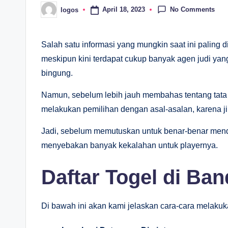
No Comments
April 18, 2023
logos
Posted
by
Salah satu informasi yang mungkin saat ini paling
meskipun kini terdapat cukup banyak agen judi ya
bingung.
Namun, sebelum lebih jauh membahas tentang tata ca
melakukan pemilihan dengan asal-asalan, karena ji
Jadi, sebelum memutuskan untuk benar-benar mendaf
menyebakan banyak kekalahan untuk playernya.
Daftar Togel di Ba
Di bawah ini akan kami jelaskan cara-cara melakukan