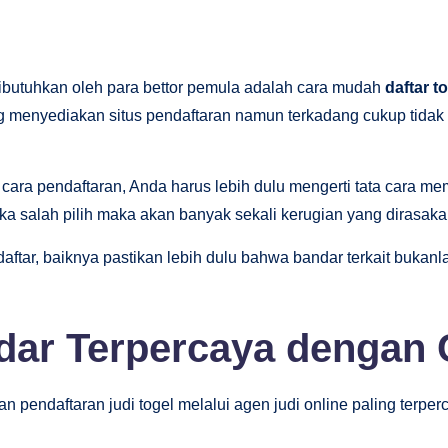
 dibutuhkan oleh para bettor pemula adalah cara mudah
daftar t
ng menyediakan situs pendaftaran namun terkadang cukup tid
ra pendaftaran, Anda harus lebih dulu mengerti tata cara memil
ka salah pilih maka akan banyak sekali kerugian yang dirasaka
tar, baiknya pastikan lebih dulu bahwa bandar terkait bukan
ndar Terpercaya dengan C
 pendaftaran judi togel melalui agen judi online paling terper