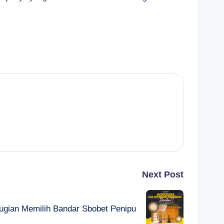
Next Post
ugian Memilih Bandar Sbobet Penipu