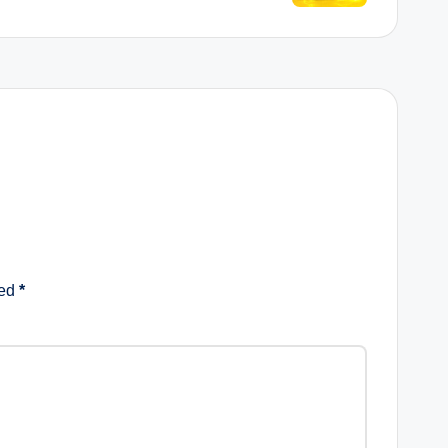
ked
*