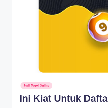
Posted
Judi Togel Online
in
Ini Kiat Untuk Daft