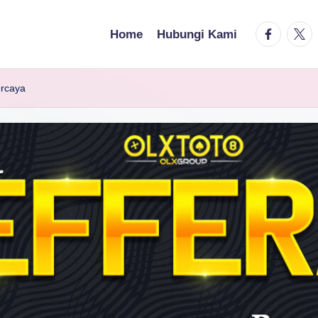
facebook.
twitt
Home
Hubungi Kami
ercaya