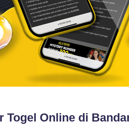
ar Togel Online di Banda