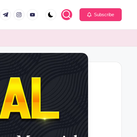
com
er.com
t.me
instagram.com
youtube.com
Subscribe