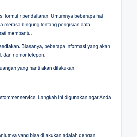
si formulir pendaftaran. Umumnya beberapa hal
nda merasa bingung tentang pengisian data
hati membantu.
isediakan. Biasanya, beberapa informasi yang akan
l, dan nomor telepon.
euangan yang nanti akan dilakukan.
tommer service. Langkah ini digunakan agar Anda
lanjutnya yang bisa dilakukan adalah dengan