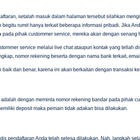
aftaran, setalah masuk dalam halaman tersebut silahkan mengi
h begitu rumit hanya terkait beberapa informasi pribadi. Jika A
ya pada pihak custommer service, mereka akan dengan senang 
tommer service melalui live chat ataupun kontak yang tellah d
engkap, nomor rekening beserta dengan nama bank terkait, emai
 baik dan benar, karena ini akan berkaitan dengan transaksi k
adalah dengan meminta nomor rekening bandar pada pihak cus
memiliki deposit maka pemain tidak adakan bisa dilakukan.
tis pendaftaran Anda telah selesa dilakukan. Nah, langkah se