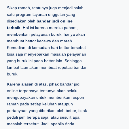
Sikap ramah, tentunya juga menjadi salah
satu program layanan unggulan yang
disediakan oleh
bandar judi online
terbaik
. Hal ini karena mereka paham,
memberikan pelayanan buruk, hanya akan
membuat bettor kecewa dan marah.
Kemudian, di kemudian hari bettor tersebut
bisa saja menyebarkan masalah pelayanan
yang buruk ini pada bettor lain. Sehingga
lambat laun akan membuat reputasi bandar
buruk.
Karena alasan di atas, pihak bandar judi
online terpercaya tentunya akan selalu
mengupayakan untuk memberikan respon
ramah pada setiap keluhan ataupun
pertanyaan yang diberikan oleh bettor, tidak
peduli jam berapa saja, atau sesulit apa
masalah tersebut. Jadi, apabila Anda