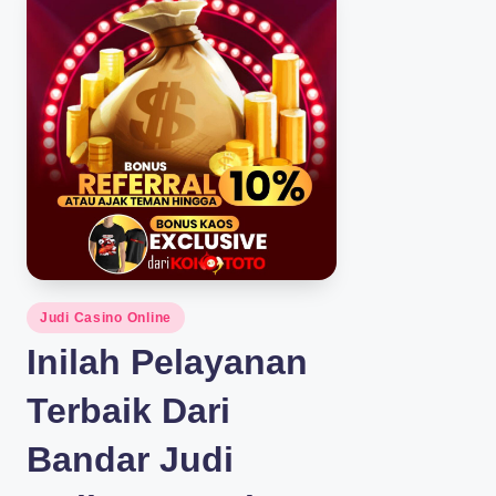
t
K
e
m
e
n
a
n
g
a
n
J
u
P
Judi Casino Online
d
o
i
Inilah Pelayanan
s
O
t
Terbaik Dari
n
e
l
d
Bandar Judi
i
i
n
n