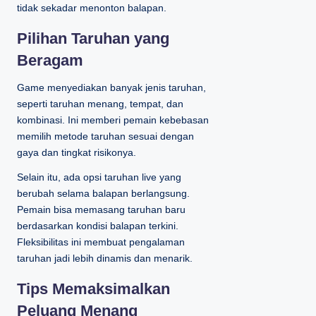
tidak sekadar menonton balapan.
Pilihan Taruhan yang
Beragam
Game menyediakan banyak jenis taruhan,
seperti taruhan menang, tempat, dan
kombinasi. Ini memberi pemain kebebasan
memilih metode taruhan sesuai dengan
gaya dan tingkat risikonya.
Selain itu, ada opsi taruhan live yang
berubah selama balapan berlangsung.
Pemain bisa memasang taruhan baru
berdasarkan kondisi balapan terkini.
Fleksibilitas ini membuat pengalaman
taruhan jadi lebih dinamis dan menarik.
Tips Memaksimalkan
Peluang Menang