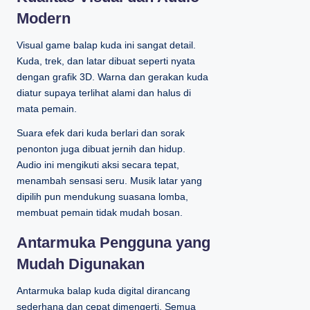
Modern
Visual game balap kuda ini sangat detail.
Kuda, trek, dan latar dibuat seperti nyata
dengan grafik 3D. Warna dan gerakan kuda
diatur supaya terlihat alami dan halus di
mata pemain.
Suara efek dari kuda berlari dan sorak
penonton juga dibuat jernih dan hidup.
Audio ini mengikuti aksi secara tepat,
menambah sensasi seru. Musik latar yang
dipilih pun mendukung suasana lomba,
membuat pemain tidak mudah bosan.
Antarmuka Pengguna yang
Mudah Digunakan
Antarmuka balap kuda digital dirancang
sederhana dan cepat dimengerti. Semua