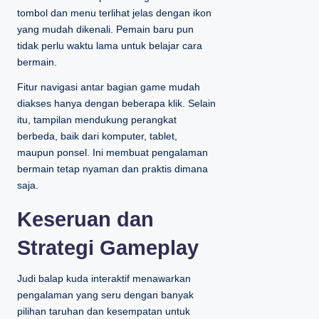
tombol dan menu terlihat jelas dengan ikon
yang mudah dikenali. Pemain baru pun
tidak perlu waktu lama untuk belajar cara
bermain.
Fitur navigasi antar bagian game mudah
diakses hanya dengan beberapa klik. Selain
itu, tampilan mendukung perangkat
berbeda, baik dari komputer, tablet,
maupun ponsel. Ini membuat pengalaman
bermain tetap nyaman dan praktis dimana
saja.
Keseruan dan
Strategi Gameplay
Judi balap kuda interaktif menawarkan
pengalaman yang seru dengan banyak
pilihan taruhan dan kesempatan untuk