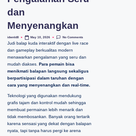
dan
Menyenangkan
No Comments
idwnld8
May 10, 2026
P
o
Judi balap kuda interaktif dengan live race
s
dan gameplay berkualitas modern
t
e
menawarkan pengalaman yang seru dan
d
b
mudah diakses.
Para pemain bisa
y
menikmati balapan langsung sekaligus
berpartisipasi dalam taruhan dengan
cara yang menyenangkan dan real-time.
Teknologi yang digunakan mendukung
grafis tajam dan kontrol mudah sehingga
membuat permainan lebih menarik dan
tidak membosankan. Banyak orang tertarik
karena sensasi yang dekat dengan balapan
nyata, tapi tanpa harus pergi ke arena