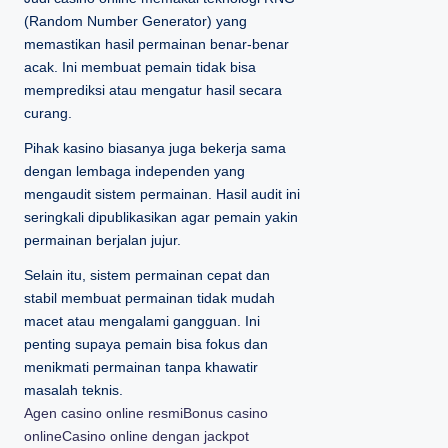
(Random Number Generator) yang
memastikan hasil permainan benar-benar
acak. Ini membuat pemain tidak bisa
memprediksi atau mengatur hasil secara
curang.
Pihak kasino biasanya juga bekerja sama
dengan lembaga independen yang
mengaudit sistem permainan. Hasil audit ini
seringkali dipublikasikan agar pemain yakin
permainan berjalan jujur.
Selain itu, sistem permainan cepat dan
stabil membuat permainan tidak mudah
macet atau mengalami gangguan. Ini
penting supaya pemain bisa fokus dan
menikmati permainan tanpa khawatir
masalah teknis.
T
Agen casino online resmi
Bonus casino
a
online
Casino online dengan jackpot