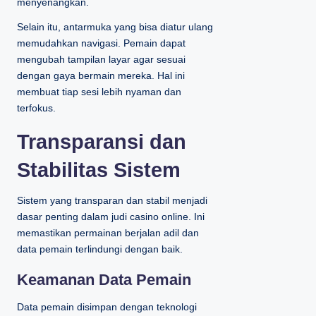
menyenangkan.
Selain itu, antarmuka yang bisa diatur ulang
memudahkan navigasi. Pemain dapat
mengubah tampilan layar agar sesuai
dengan gaya bermain mereka. Hal ini
membuat tiap sesi lebih nyaman dan
terfokus.
Transparansi dan
Stabilitas Sistem
Sistem yang transparan dan stabil menjadi
dasar penting dalam judi casino online. Ini
memastikan permainan berjalan adil dan
data pemain terlindungi dengan baik.
Keamanan Data Pemain
Data pemain disimpan dengan teknologi