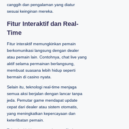
canggih dan pengalaman yang diatur
sesuai keinginan mereka.
Fitur Interaktif dan Real-
Time
Fitur interaktif memungkinkan pemain
berkomunikasi langsung dengan dealer
atau pemain lain. Contohnya, chat live yang
aktif selama permainan berlangsung,
membuat suasana lebih hidup seperti
bermain di casino nyata.
Selain itu, teknologi real-time menjaga
semua aksi berjalan dengan lancar tanpa
jeda. Pemutar game mendapat update
cepat dari dealer atau sistem otomatis,
yang meningkatkan kepercayaan dan
keterlibatan pemain.