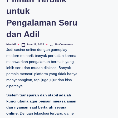
e
untuk
Pengalaman Seru
dan Adil
No Comments
idwnld8
June 11, 2026
P
o
Judi casino online dengan gameplay
s
modern menarik banyak perhatian karena
t
e
menawarkan pengalaman bermain yang
d
b
lebih seru dan mudah diakses. Banyak
y
pemain mencari platform yang tidak hanya
menyenangkan, tapi juga jujur dan bisa
dipercaya.
Sistem transparan dan stabil adalah
kunci utama agar pemain merasa aman
dan nyaman saat bertaruh secara
online.
Dengan teknologi terbaru, game