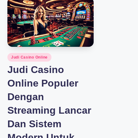
t
K
e
m
e
n
a
n
g
P
Judi Casino Online
a
o
Judi Casino
n
s
J
t
Online Populer
u
e
d
d
Dengan
i
i
O
n
Streaming Lancar
n
l
Dan Sistem
i
n
Modern Untuk