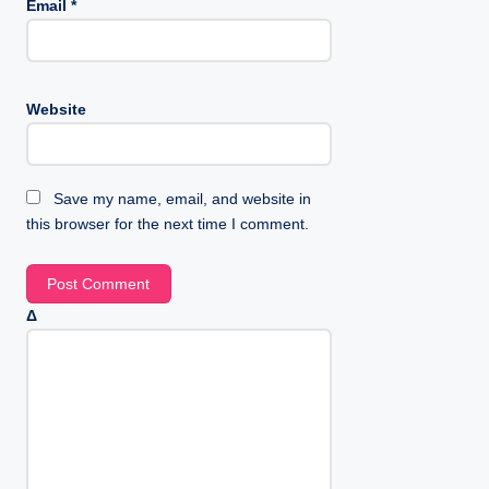
Email
*
Website
Save my name, email, and website in
this browser for the next time I comment.
Δ