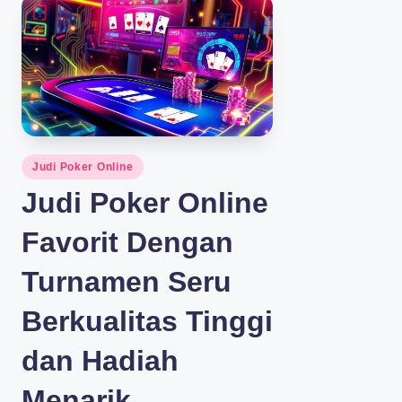
t
K
e
m
e
n
a
n
g
P
Judi Poker Online
a
o
Judi Poker Online
n
s
J
t
Favorit Dengan
u
e
d
d
Turnamen Seru
i
i
O
n
Berkualitas Tinggi
n
l
dan Hadiah
i
n
Menarik