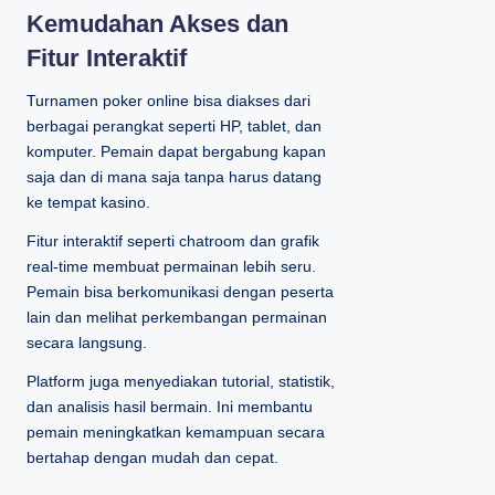
Kemudahan Akses dan
Fitur Interaktif
Turnamen poker online bisa diakses dari
berbagai perangkat seperti HP, tablet, dan
komputer. Pemain dapat bergabung kapan
saja dan di mana saja tanpa harus datang
ke tempat kasino.
Fitur interaktif seperti chatroom dan grafik
real-time membuat permainan lebih seru.
Pemain bisa berkomunikasi dengan peserta
lain dan melihat perkembangan permainan
secara langsung.
Platform juga menyediakan tutorial, statistik,
dan analisis hasil bermain. Ini membantu
pemain meningkatkan kemampuan secara
bertahap dengan mudah dan cepat.