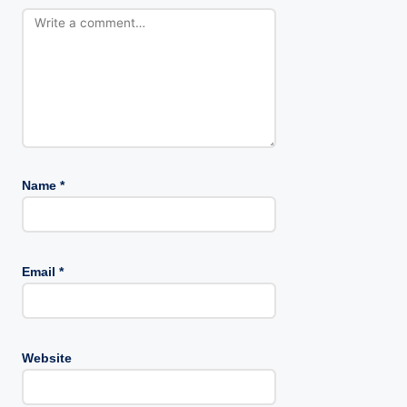
Name
*
Email
*
Website