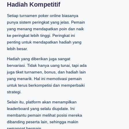
Hadiah Kompetitif
Setiap turnamen poker online biasanya
punya sistem peringkat yang jelas. Pemain
yang menang mendapatkan poin dan naik
ke peringkat lebih tinggi. Peringkat ini
penting untuk mendapatkan hadiah yang
lebih besar.
Hadiah yang diberikan juga sangat
bervariasi. Tidak hanya uang tunai, tapi ada
juga tiket turnamen, bonus, dan hadiah lain
yang menarik. Hal ini memotivasi pemain
untuk terus berkompetisi dan memperbaiki
strategi.
Selain itu, platform akan menampilkan
leaderboard yang selalu diupdate. Ini
membantu pemain melihat posisi mereka
dibanding peserta lain, sehingga makin
semangat bermain.