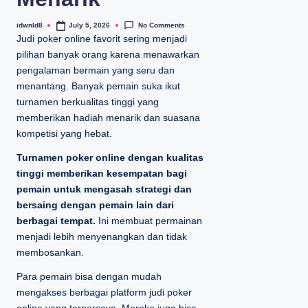
e
No Comments
idwnld8
July 5, 2026
P
o
Judi poker online favorit sering menjadi
s
pilihan banyak orang karena menawarkan
t
e
pengalaman bermain yang seru dan
d
b
menantang. Banyak pemain suka ikut
y
turnamen berkualitas tinggi yang
memberikan hadiah menarik dan suasana
kompetisi yang hebat.
Turnamen poker online dengan kualitas
tinggi memberikan kesempatan bagi
pemain untuk mengasah strategi dan
bersaing dengan pemain lain dari
berbagai tempat.
Ini membuat permainan
menjadi lebih menyenangkan dan tidak
membosankan.
Para pemain bisa dengan mudah
mengakses berbagai platform judi poker