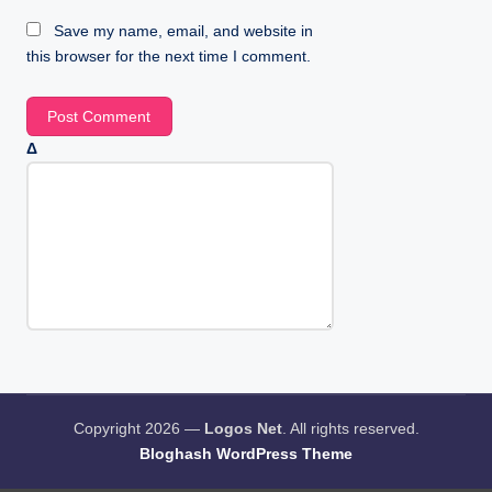
Save my name, email, and website in
this browser for the next time I comment.
Δ
Copyright 2026 —
Logos Net
. All rights reserved.
Bloghash WordPress Theme