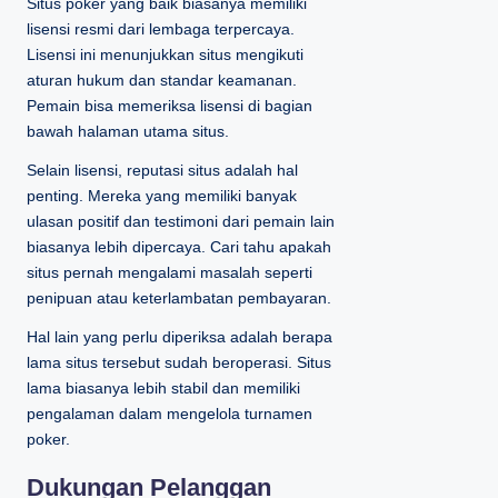
Situs poker yang baik biasanya memiliki
lisensi resmi dari lembaga terpercaya.
Lisensi ini menunjukkan situs mengikuti
aturan hukum dan standar keamanan.
Pemain bisa memeriksa lisensi di bagian
bawah halaman utama situs.
Selain lisensi, reputasi situs adalah hal
penting. Mereka yang memiliki banyak
ulasan positif dan testimoni dari pemain lain
biasanya lebih dipercaya. Cari tahu apakah
situs pernah mengalami masalah seperti
penipuan atau keterlambatan pembayaran.
Hal lain yang perlu diperiksa adalah berapa
lama situs tersebut sudah beroperasi. Situs
lama biasanya lebih stabil dan memiliki
pengalaman dalam mengelola turnamen
poker.
Dukungan Pelanggan