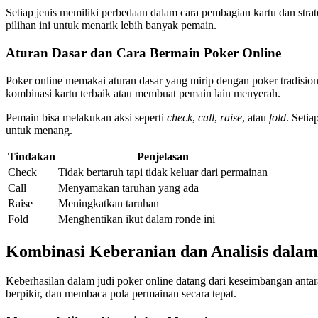
Setiap jenis memiliki perbedaan dalam cara pembagian kartu dan str
pilihan ini untuk menarik lebih banyak pemain.
Aturan Dasar dan Cara Bermain Poker Online
Poker online memakai aturan dasar yang mirip dengan poker tradisio
kombinasi kartu terbaik atau membuat pemain lain menyerah.
Pemain bisa melakukan aksi seperti
check
,
call
,
raise
, atau
fold
. Seti
untuk menang.
Tindakan
Penjelasan
Check
Tidak bertaruh tapi tidak keluar dari permainan
Call
Menyamakan taruhan yang ada
Raise
Meningkatkan taruhan
Fold
Menghentikan ikut dalam ronde ini
Kombinasi Keberanian dan Analisis dala
Keberhasilan dalam judi poker online datang dari keseimbangan anta
berpikir, dan membaca pola permainan secara tepat.