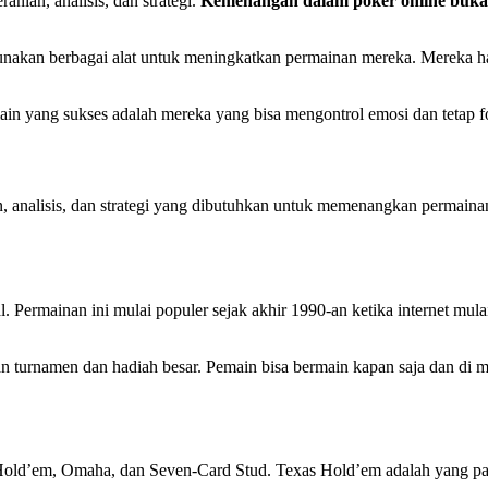
nian, analisis, dan strategi.
Kemenangan dalam poker online buka
unakan berbagai alat untuk meningkatkan permainan mereka. Mereka ha
ain yang sukses adalah mereka yang bisa mengontrol emosi dan tetap f
, analisis, dan strategi yang dibutuhkan untuk memenangkan permaina
nal. Permainan ini mulai populer sejak akhir 1990-an ketika internet m
an turnamen dan hadiah besar. Pemain bisa bermain kapan saja dan di 
s Hold’em, Omaha, dan Seven-Card Stud. Texas Hold’em adalah yang pa