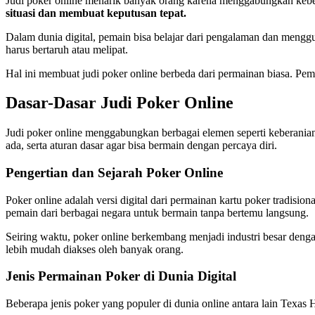
Judi poker online menarik banyak orang karena menggabungkan kebera
situasi dan membuat keputusan tepat.
Dalam dunia digital, pemain bisa belajar dari pengalaman dan mengg
harus bertaruh atau melipat.
Hal ini membuat judi poker online berbeda dari permainan biasa. Pem
Dasar-Dasar Judi Poker Online
Judi poker online menggabungkan berbagai elemen seperti keberanian
ada, serta aturan dasar agar bisa bermain dengan percaya diri.
Pengertian dan Sejarah Poker Online
Poker online adalah versi digital dari permainan kartu poker tradisio
pemain dari berbagai negara untuk bermain tanpa bertemu langsung.
Seiring waktu, poker online berkembang menjadi industri besar deng
lebih mudah diakses oleh banyak orang.
Jenis Permainan Poker di Dunia Digital
Beberapa jenis poker yang populer di dunia online antara lain Texa