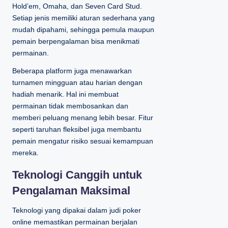
Hold’em, Omaha, dan Seven Card Stud.
Setiap jenis memiliki aturan sederhana yang
mudah dipahami, sehingga pemula maupun
pemain berpengalaman bisa menikmati
permainan.
Beberapa platform juga menawarkan
turnamen mingguan atau harian dengan
hadiah menarik. Hal ini membuat
permainan tidak membosankan dan
memberi peluang menang lebih besar. Fitur
seperti taruhan fleksibel juga membantu
pemain mengatur risiko sesuai kemampuan
mereka.
Teknologi Canggih untuk
Pengalaman Maksimal
Teknologi yang dipakai dalam judi poker
online memastikan permainan berjalan