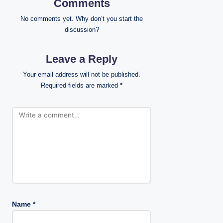
Comments
t
No comments yet. Why don’t you start the
i
discussion?
o
Leave a Reply
n
Your email address will not be published.
Required fields are marked
*
Name
*