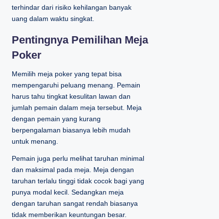
terhindar dari risiko kehilangan banyak
uang dalam waktu singkat.
Pentingnya Pemilihan Meja
Poker
Memilih meja poker yang tepat bisa
mempengaruhi peluang menang. Pemain
harus tahu tingkat kesulitan lawan dan
jumlah pemain dalam meja tersebut. Meja
dengan pemain yang kurang
berpengalaman biasanya lebih mudah
untuk menang.
Pemain juga perlu melihat taruhan minimal
dan maksimal pada meja. Meja dengan
taruhan terlalu tinggi tidak cocok bagi yang
punya modal kecil. Sedangkan meja
dengan taruhan sangat rendah biasanya
tidak memberikan keuntungan besar.