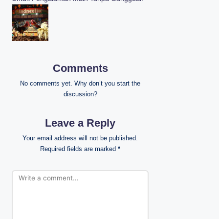
i
g
a
Comments
t
No comments yet. Why don’t you start the
i
discussion?
o
Leave a Reply
n
Your email address will not be published.
Required fields are marked
*