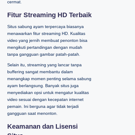
cermat.
Fitur Streaming HD Terbaik
Situs sabung ayam terpercaya biasanya
menawarkan fitur streaming HD. Kualitas
video yang jernih membuat penonton bisa
mengikuti pertandingan dengan mudah
tanpa gangguan gambar patah-patah.
Selain itu, streaming yang lancar tanpa
buffering sangat membantu dalam
menangkap momen penting selama sabung
ayam berlangsung. Banyak situs juga
menyediakan opsi untuk mengatur kualitas
video sesuai dengan kecepatan internet
pemain. Ini berguna agar tidak terjadi
gangguan saat menonton.
Keamanan dan Lisensi