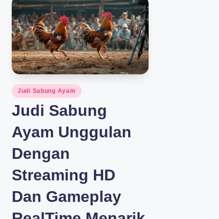
t
K
e
m
e
n
a
n
g
P
Judi Sabung Ayam
a
o
Judi Sabung
n
s
J
t
Ayam Unggulan
u
e
d
d
Dengan
i
i
O
n
Streaming HD
n
l
Dan Gameplay
i
n
RealTime Menarik