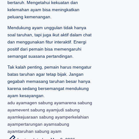
bertaruh. Mengetahui kekuatan dan
kelemahan ayam bisa meningkatkan
peluang kemenangan.
Mendukung ayam unggulan tidak hanya
soal taruhan, tapi juga ikut aktif dalam chat
dan menggunakan fitur interaktif. Energi
positif dari pemain bisa memengaruhi
semangat suasana pertandingan.
Tak kalah penting, pemain harus mengatur
batas taruhan agar tetap bijak. Jangan
gegabah memasang taruhan besar hanya
karena sedang bersemangat mendukung
ayam kesayangan.
T
adu ayam
agen sabung ayam
arena sabung
a
ayam
event sabung ayam
judi sabung
g
ayam
kejuaraan sabung ayam
perkelahian
s
ayam
pertarungan ayam
sabung
:
ayam
taruhan sabung ayam