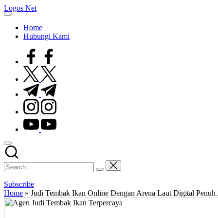
Skip
Logos Net
to
Tips
content
dan
Home
Trik
Hubungi Kami
Kemenangan
Judi
facebook.com
Online
twitter.com
t.me
instagram.com
youtube.com
Subscribe
Home
»
Judi Tembak Ikan Online Dengan Arena Laut Digital Penu