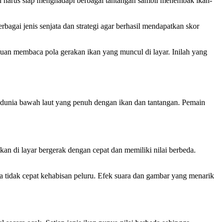
in harus siap menghadapi berbagai tantangan sambil menembak ikan-
gai jenis senjata dan strategi agar berhasil mendapatkan skor
uan membaca pola gerakan ikan yang muncul di layar. Inilah yang
i dunia bawah laut yang penuh dengan ikan dan tantangan. Pemain
an di layar bergerak dengan cepat dan memiliki nilai berbeda.
a tidak cepat kehabisan peluru. Efek suara dan gambar yang menarik