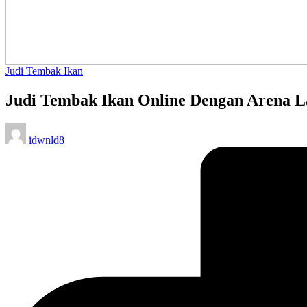
Posted
Judi Tembak Ikan
in
Judi Tembak Ikan Online Dengan Arena L
Posted
idwnld8
by