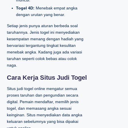
muncul.
Togel 4D:
Menebak empat angka
dengan urutan yang benar.
Setiap jenis punya aturan berbeda soal
taruhannya. Jenis togel ini menyediakan
kesempatan menang dengan hadiah yang
bervariasi tergantung tingkat kesulitan
menebak angka. Kadang juga ada variasi
taruhan seperti colok bebas atau colok
naga.
Cara Kerja Situs Judi Togel
Situs judi togel online mengatur semua
proses taruhan dan pengundian secara
digital. Pemain mendaftar, memilih jenis
togel, dan memasang angka sesuai
keinginan. Situs menyediakan data angka
keluaran sebelumnya yang bisa dipakai