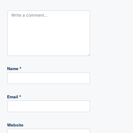
Name
*
Email
*
Website