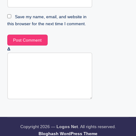
Save my name, email, and website in
this browser for the next time I comment.
Δ
Copyright 2026 —
Logos Net
. All rights reserved.
Bloghash WordPress Theme