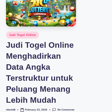
m
e
n
a
n
g
P
Judi Togel Online
a
o
Judi Togel Online
n
s
J
t
Menghadirkan
u
e
d
d
Data Angka
i
i
O
n
Terstruktur untuk
n
l
Peluang Menang
i
n
Lebih Mudah
e
No Comments
idwnld8
February 23, 2026
P