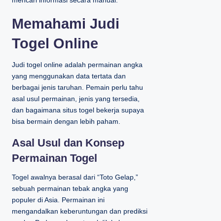
mencari informasi secara manual.
Memahami Judi
Togel Online
Judi togel online adalah permainan angka
yang menggunakan data tertata dan
berbagai jenis taruhan. Pemain perlu tahu
asal usul permainan, jenis yang tersedia,
dan bagaimana situs togel bekerja supaya
bisa bermain dengan lebih paham.
Asal Usul dan Konsep
Permainan Togel
Togel awalnya berasal dari “Toto Gelap,”
sebuah permainan tebak angka yang
populer di Asia. Permainan ini
mengandalkan keberuntungan dan prediksi