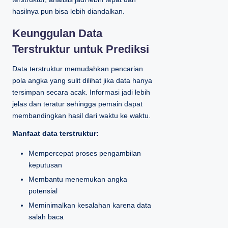
hasilnya pun bisa lebih diandalkan.
Keunggulan Data
Terstruktur untuk Prediksi
Data terstruktur memudahkan pencarian
pola angka yang sulit dilihat jika data hanya
tersimpan secara acak. Informasi jadi lebih
jelas dan teratur sehingga pemain dapat
membandingkan hasil dari waktu ke waktu.
Manfaat data terstruktur:
Mempercepat proses pengambilan
keputusan
Membantu menemukan angka
potensial
Meminimalkan kesalahan karena data
salah baca