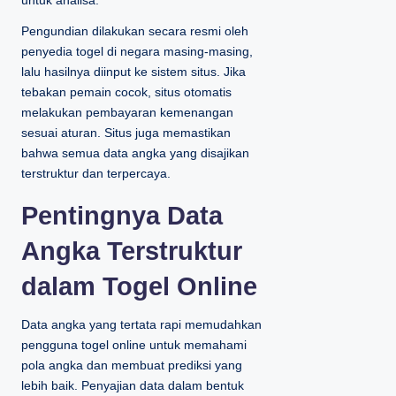
untuk analisa.
Pengundian dilakukan secara resmi oleh
penyedia togel di negara masing-masing,
lalu hasilnya diinput ke sistem situs. Jika
tebakan pemain cocok, situs otomatis
melakukan pembayaran kemenangan
sesuai aturan. Situs juga memastikan
bahwa semua data angka yang disajikan
terstruktur dan terpercaya.
Pentingnya Data
Angka Terstruktur
dalam Togel Online
Data angka yang tertata rapi memudahkan
pengguna togel online untuk memahami
pola angka dan membuat prediksi yang
lebih baik. Penyajian data dalam bentuk