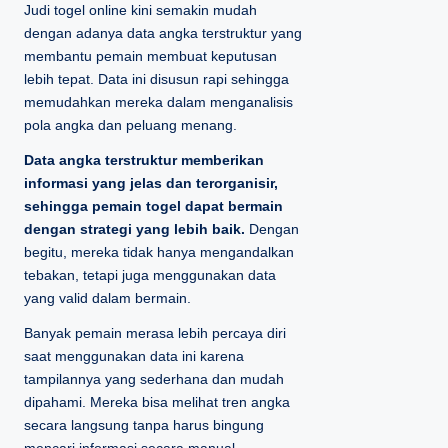
o
Judi togel online kini semakin mudah
s
dengan adanya data angka terstruktur yang
t
e
membantu pemain membuat keputusan
d
b
lebih tepat. Data ini disusun rapi sehingga
y
memudahkan mereka dalam menganalisis
pola angka dan peluang menang.
Data angka terstruktur memberikan
informasi yang jelas dan terorganisir,
sehingga pemain togel dapat bermain
dengan strategi yang lebih baik.
Dengan
begitu, mereka tidak hanya mengandalkan
tebakan, tetapi juga menggunakan data
yang valid dalam bermain.
Banyak pemain merasa lebih percaya diri
saat menggunakan data ini karena
tampilannya yang sederhana dan mudah
dipahami. Mereka bisa melihat tren angka
secara langsung tanpa harus bingung