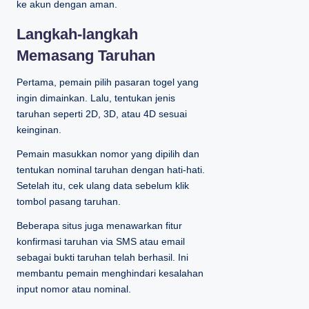
ke akun dengan aman.
Langkah-langkah
Memasang Taruhan
Pertama, pemain pilih pasaran togel yang
ingin dimainkan. Lalu, tentukan jenis
taruhan seperti 2D, 3D, atau 4D sesuai
keinginan.
Pemain masukkan nomor yang dipilih dan
tentukan nominal taruhan dengan hati-hati.
Setelah itu, cek ulang data sebelum klik
tombol pasang taruhan.
Beberapa situs juga menawarkan fitur
konfirmasi taruhan via SMS atau email
sebagai bukti taruhan telah berhasil. Ini
membantu pemain menghindari kesalahan
input nomor atau nominal.