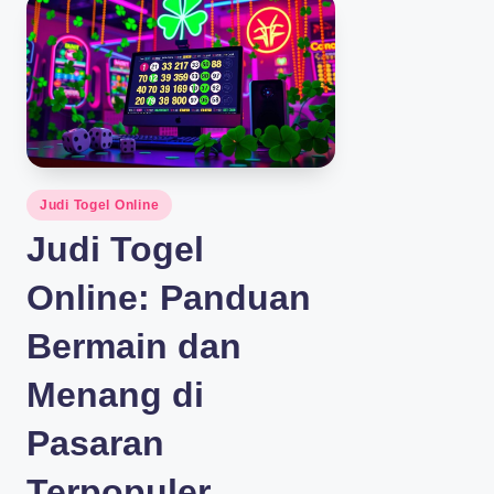
t
K
e
m
e
n
a
n
g
P
Judi Togel Online
a
o
Judi Togel
n
s
J
t
Online: Panduan
u
e
d
d
Bermain dan
i
i
O
n
Menang di
n
l
Pasaran
i
n
Terpopuler