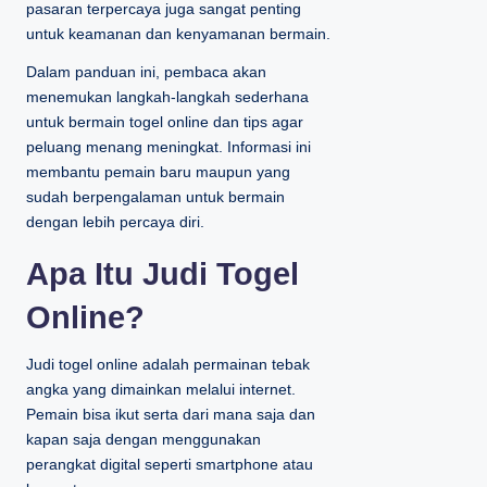
pasaran terpercaya juga sangat penting
untuk keamanan dan kenyamanan bermain.
Dalam panduan ini, pembaca akan
menemukan langkah-langkah sederhana
untuk bermain togel online dan tips agar
peluang menang meningkat. Informasi ini
membantu pemain baru maupun yang
sudah berpengalaman untuk bermain
dengan lebih percaya diri.
Apa Itu Judi Togel
Online?
Judi togel online adalah permainan tebak
angka yang dimainkan melalui internet.
Pemain bisa ikut serta dari mana saja dan
kapan saja dengan menggunakan
perangkat digital seperti smartphone atau