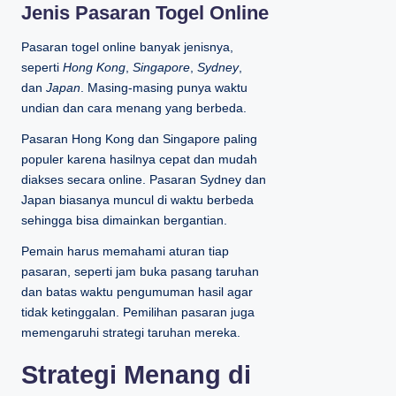
Jenis Pasaran Togel Online
Pasaran togel online banyak jenisnya,
seperti
Hong Kong
,
Singapore
,
Sydney
,
dan
Japan
. Masing-masing punya waktu
undian dan cara menang yang berbeda.
Pasaran Hong Kong dan Singapore paling
populer karena hasilnya cepat dan mudah
diakses secara online. Pasaran Sydney dan
Japan biasanya muncul di waktu berbeda
sehingga bisa dimainkan bergantian.
Pemain harus memahami aturan tiap
pasaran, seperti jam buka pasang taruhan
dan batas waktu pengumuman hasil agar
tidak ketinggalan. Pemilihan pasaran juga
memengaruhi strategi taruhan mereka.
Strategi Menang di