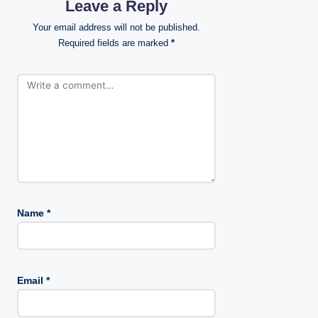
Leave a Reply
o
Your email address will not be published.
n
Required fields are marked
*
Name
*
Email
*