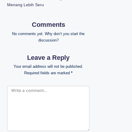
v
Menang Lebih Seru
i
Comments
g
No comments yet. Why don’t you start the
a
discussion?
t
Leave a Reply
i
Your email address will not be published.
Required fields are marked
*
o
n