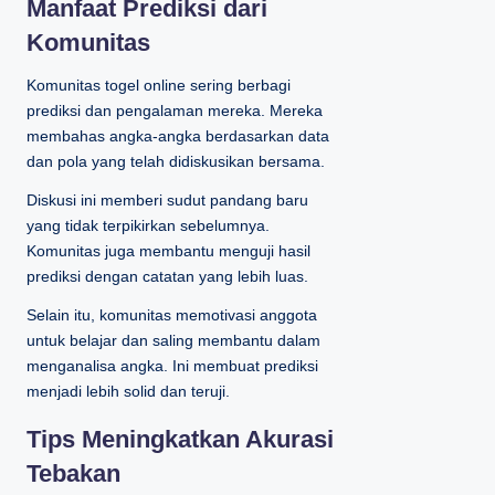
Manfaat Prediksi dari
Komunitas
Komunitas togel online sering berbagi
prediksi dan pengalaman mereka. Mereka
membahas angka-angka berdasarkan data
dan pola yang telah didiskusikan bersama.
Diskusi ini memberi sudut pandang baru
yang tidak terpikirkan sebelumnya.
Komunitas juga membantu menguji hasil
prediksi dengan catatan yang lebih luas.
Selain itu, komunitas memotivasi anggota
untuk belajar dan saling membantu dalam
menganalisa angka. Ini membuat prediksi
menjadi lebih solid dan teruji.
Tips Meningkatkan Akurasi
Tebakan