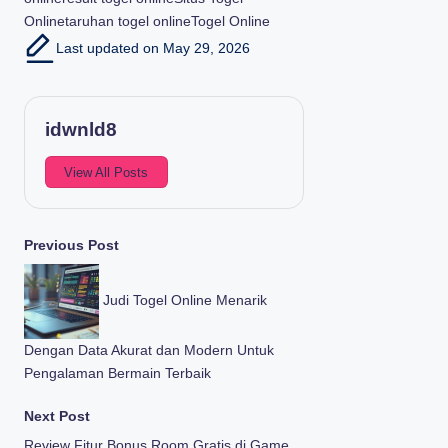
:
Online
taruhan togel online
Togel Online
Last updated on May 29, 2026
idwnld8
View All Posts
P
Previous Post
o
Judi Togel Online Menarik
s
Dengan Data Akurat dan Modern Untuk
t
Pengalaman Bermain Terbaik
n
Next Post
Review Fitur Bonus Room Gratis di Game