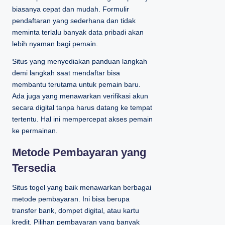
biasanya cepat dan mudah. Formulir
pendaftaran yang sederhana dan tidak
meminta terlalu banyak data pribadi akan
lebih nyaman bagi pemain.
Situs yang menyediakan panduan langkah
demi langkah saat mendaftar bisa
membantu terutama untuk pemain baru.
Ada juga yang menawarkan verifikasi akun
secara digital tanpa harus datang ke tempat
tertentu. Hal ini mempercepat akses pemain
ke permainan.
Metode Pembayaran yang
Tersedia
Situs togel yang baik menawarkan berbagai
metode pembayaran. Ini bisa berupa
transfer bank, dompet digital, atau kartu
kredit. Pilihan pembayaran yang banyak