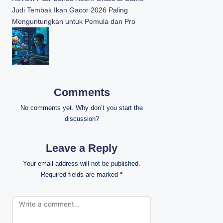
a
Judi Tembak Ikan Gacor 2026 Paling
v
Menguntungkan untuk Pemula dan Pro
i
g
a
Comments
t
No comments yet. Why don’t you start the
i
discussion?
o
Leave a Reply
n
Your email address will not be published.
Required fields are marked
*