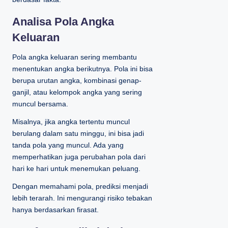
Analisa Pola Angka
Keluaran
Pola angka keluaran sering membantu
menentukan angka berikutnya. Pola ini bisa
berupa urutan angka, kombinasi genap-
ganjil, atau kelompok angka yang sering
muncul bersama.
Misalnya, jika angka tertentu muncul
berulang dalam satu minggu, ini bisa jadi
tanda pola yang muncul. Ada yang
memperhatikan juga perubahan pola dari
hari ke hari untuk menemukan peluang.
Dengan memahami pola, prediksi menjadi
lebih terarah. Ini mengurangi risiko tebakan
hanya berdasarkan firasat.