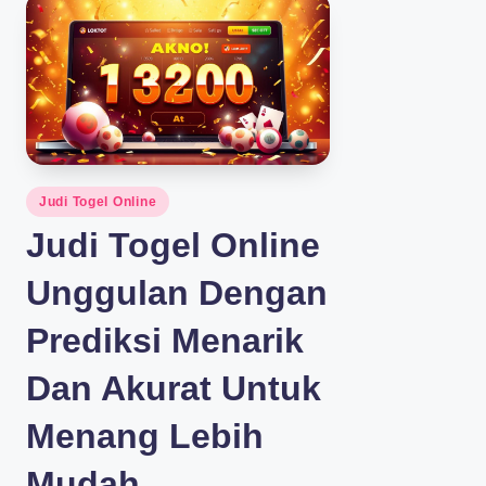
t
K
e
m
e
n
a
n
g
P
Judi Togel Online
a
o
Judi Togel Online
n
s
J
t
Unggulan Dengan
u
e
d
d
Prediksi Menarik
i
i
O
n
Dan Akurat Untuk
n
l
Menang Lebih
i
n
Mudah