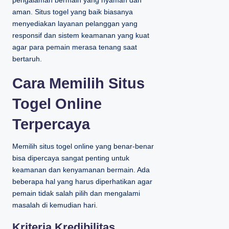
pengalaman bermain yang nyaman dan
aman. Situs togel yang baik biasanya
menyediakan layanan pelanggan yang
responsif dan sistem keamanan yang kuat
agar para pemain merasa tenang saat
bertaruh.
Cara Memilih Situs
Togel Online
Terpercaya
Memilih situs togel online yang benar-benar
bisa dipercaya sangat penting untuk
keamanan dan kenyamanan bermain. Ada
beberapa hal yang harus diperhatikan agar
pemain tidak salah pilih dan mengalami
masalah di kemudian hari.
Kriteria Kredibilitas