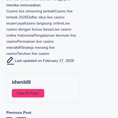
mereka memuaskan.
T
Casino live streaming terbaik
Casino live
a
terbaik 2026
Daftar situs live casino
g
terpercaya
Kasino langsung online
Live
s
casino dengan bonus besar
Live casino
:
online Indonesia
Pengalaman bermain live
casino
Permainan live casino
interaktif
Strategi menang live
casino
Taruhan live casino
Last updated on February 27, 2026
idwnld8
View All Posts
P
Previous Post