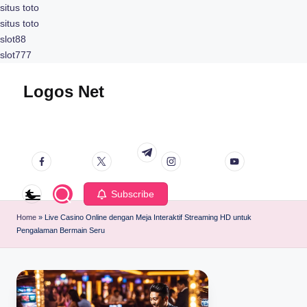
situs toto
situs toto
slot88
slot777
Logos Net
S
k
T
i
facebook.co
twitter.co
instagram.co
youtube.co
i
t.me
p
m
m
m
m
p
t
s
o
d
c
a
Subscribe
o
n
Home
»
Live Casino Online dengan Meja Interaktif Streaming HD untuk
n
T
Pengalaman Bermain Seru
t
r
e
i
n
k
t
K
e