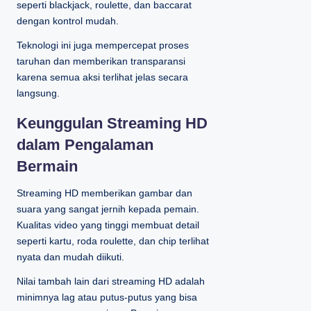
seperti blackjack, roulette, dan baccarat
dengan kontrol mudah.
Teknologi ini juga mempercepat proses
taruhan dan memberikan transparansi
karena semua aksi terlihat jelas secara
langsung.
Keunggulan Streaming HD
dalam Pengalaman
Bermain
Streaming HD memberikan gambar dan
suara yang sangat jernih kepada pemain.
Kualitas video yang tinggi membuat detail
seperti kartu, roda roulette, dan chip terlihat
nyata dan mudah diikuti.
Nilai tambah lain dari streaming HD adalah
minimnya lag atau putus-putus yang bisa