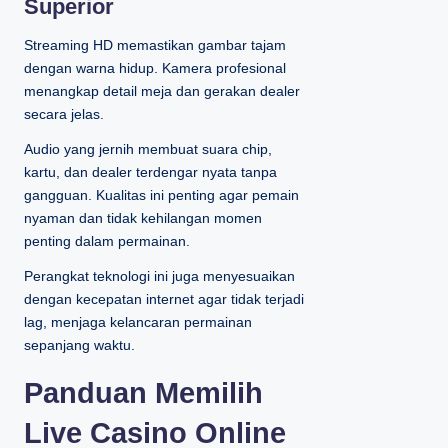
Superior
Streaming HD memastikan gambar tajam
dengan warna hidup. Kamera profesional
menangkap detail meja dan gerakan dealer
secara jelas.
Audio yang jernih membuat suara chip,
kartu, dan dealer terdengar nyata tanpa
gangguan. Kualitas ini penting agar pemain
nyaman dan tidak kehilangan momen
penting dalam permainan.
Perangkat teknologi ini juga menyesuaikan
dengan kecepatan internet agar tidak terjadi
lag, menjaga kelancaran permainan
sepanjang waktu.
Panduan Memilih
Live Casino Online