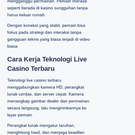
mengganggu permainan. Pemain merasa
seperti berada di kasino sungguhan tanpa
harus keluar rumah.
Dengan koneksi yang stabil, pemain bisa
fokus pada strategi dan interaksi tanpa
gangguan teknis yang biasa terjadi di video
biasa.
Cara Kerja Teknologi Live
Casino Terbaru
Teknologi live casino terbaru
menggabungkan kamera HD, perangkat
lunak cerdas, dan server cepat. Kamera
menangkap gambar dealer dan permainan
secara langsung, lalu mengirimkannya ke
layar pemain.
Perangkat lunak mengatur taruhan,
menghitung hasil, dan menjaga keadilan