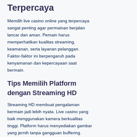
Terpercaya
Memilih live casino online yang terpercaya
sangat penting agar permainan berjalan
lancar dan aman. Pemain harus
memperhatikan kualitas streaming,
keamanan, serta layanan pelanggan.
Faktor-faktor ini berpengaruh pada
kenyamanan dan kepercayaan saat
bermain.
Tips Memilih Platform
dengan Streaming HD
Streaming HD membuat pengalaman
bermain jadi lebih nyata. Live casino yang
baik menggunakan kamera berkualitas
tinggi. Platform harus menyediakan gambar
yang jernih tanpa gangguan buffering.