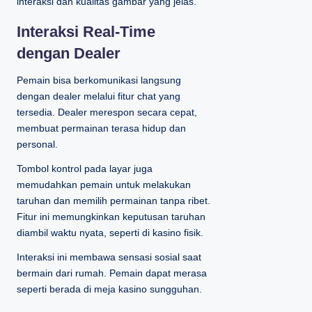
interaksi dan kualitas gambar yang jelas.
Interaksi Real-Time
dengan Dealer
Pemain bisa berkomunikasi langsung
dengan dealer melalui fitur chat yang
tersedia. Dealer merespon secara cepat,
membuat permainan terasa hidup dan
personal.
Tombol kontrol pada layar juga
memudahkan pemain untuk melakukan
taruhan dan memilih permainan tanpa ribet.
Fitur ini memungkinkan keputusan taruhan
diambil waktu nyata, seperti di kasino fisik.
Interaksi ini membawa sensasi sosial saat
bermain dari rumah. Pemain dapat merasa
seperti berada di meja kasino sungguhan.