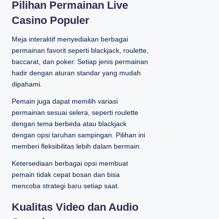
Pilihan Permainan Live
Casino Populer
Meja interaktif menyediakan berbagai
permainan favorit seperti blackjack, roulette,
baccarat, dan poker. Setiap jenis permainan
hadir dengan aturan standar yang mudah
dipahami.
Pemain juga dapat memilih variasi
permainan sesuai selera, seperti roulette
dengan tema berbeda atau blackjack
dengan opsi taruhan sampingan. Pilihan ini
memberi fleksibilitas lebih dalam bermain.
Ketersediaan berbagai opsi membuat
pemain tidak cepat bosan dan bisa
mencoba strategi baru setiap saat.
Kualitas Video dan Audio