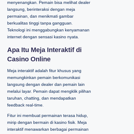
menyenangkan. Pemain bisa melihat dealer
langsung, berinteraksi dengan meja
permainan, dan menikmati gambar
berkualitas tinggi tanpa gangguan.
Teknologi ini menggabungkan kenyamanan
internet dengan sensasi kasino nyata.
Apa Itu Meja Interaktif di
Casino Online
Meja interaktif adalah fitur khusus yang
memungkinkan pemain berkomunikasi
langsung dengan dealer dan pemain lain
melalui layar. Pemain dapat mengklik pilihan
taruhan, chatting, dan mendapatkan
feedback real-time.
Fitur ini membuat permainan terasa hidup,
mirip dengan bermain di kasino fisik. Meja
interaktif menawarkan berbagai permainan