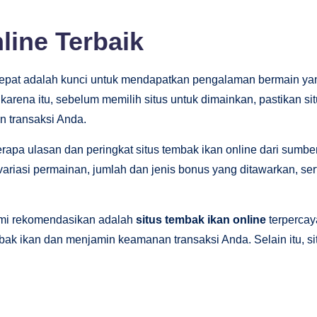
line Terbaik
tepat adalah kunci untuk mendapatkan pengalaman bermain yang
rena itu, sebelum memilih situs untuk dimainkan, pastikan situs
 transaksi Anda.
a ulasan dan peringkat situs tembak ikan online dari sumber te
n variasi permainan, jumlah dan jenis bonus yang ditawarkan, 
kami rekomendasikan adalah
situs tembak ikan online
terpercaya
bak ikan dan menjamin keamanan transaksi Anda. Selain itu, 