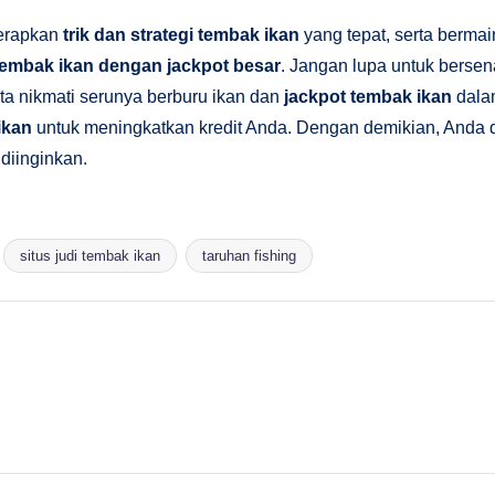
erapkan
trik dan strategi tembak ikan
yang tepat, serta bermai
tembak ikan dengan jackpot besar
. Jangan lupa untuk berse
ta nikmati serunya berburu ikan dan
jackpot tembak ikan
dal
ikan
untuk meningkatkan kredit Anda. Dengan demikian, Anda
diinginkan.
situs judi tembak ikan
taruhan fishing