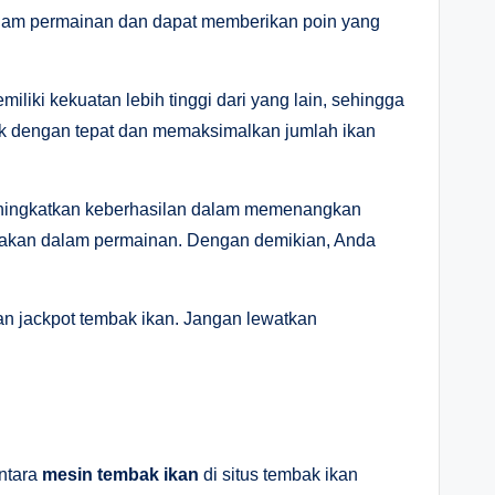
 dalam permainan dan dapat memberikan poin yang
iki kekuatan lebih tinggi dari yang lain, sehingga
ik dengan tepat dan memaksimalkan jumlah ikan
 meningkatkan keberhasilan dalam memenangkan
nakan dalam permainan. Dengan demikian, Anda
n jackpot tembak ikan. Jangan lewatkan
antara
mesin tembak ikan
di situs tembak ikan