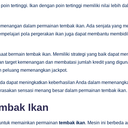
in tertinggi. Ikan dengan poin tertinggi memiliki nilai lebih
emenangan dalam permainan tembak ikan. Ada senjata yang memil
empelajari pola pergerakan ikan juga dapat membantu membid
 saat bermain tembak ikan. Memiliki strategi yang baik dapat
an target kemenangan dan membatasi jumlah kredit yang digu
an peluang memenangkan jackpot.
 Anda dapat meningkatkan keberhasilan Anda dalam memenangka
an rasakan sensasi menang besar dalam permainan tembak ikan.
mbak Ikan
 untuk memainkan permainan
tembak ikan
. Mesin ini berbeda 