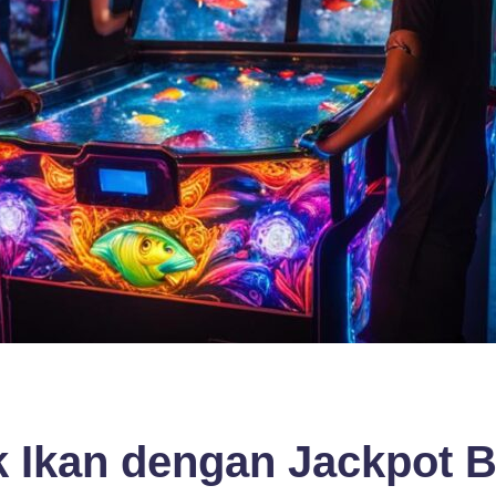
Ikan dengan Jackpot B