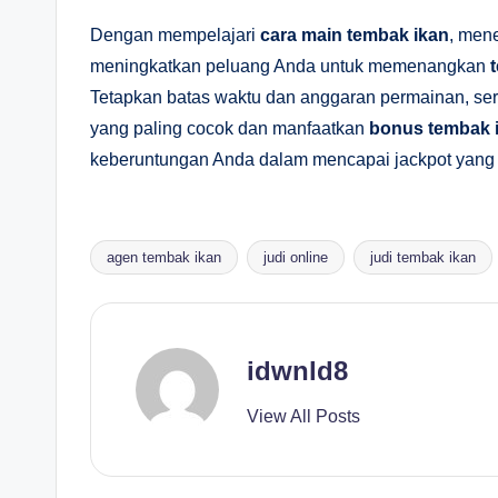
Dengan mempelajari
cara main tembak ikan
, men
meningkatkan peluang Anda untuk memenangkan
Tetapkan batas waktu dan anggaran permainan, ser
yang paling cocok dan manfaatkan
bonus tembak 
keberuntungan Anda dalam mencapai jackpot yang 
agen tembak ikan
judi online
judi tembak ikan
Tags:
idwnld8
View All Posts