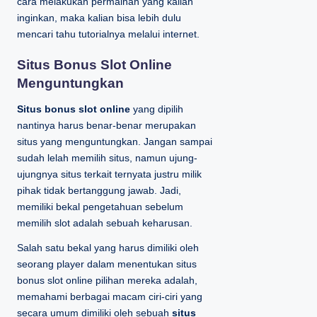
cara melakukan permainan yang kalian
inginkan, maka kalian bisa lebih dulu
mencari tahu tutorialnya melalui internet.
Situs Bonus Slot Online
Menguntungkan
Situs bonus slot online
yang dipilih
nantinya harus benar-benar merupakan
situs yang menguntungkan. Jangan sampai
sudah lelah memilih situs, namun ujung-
ujungnya situs terkait ternyata justru milik
pihak tidak bertanggung jawab. Jadi,
memiliki bekal pengetahuan sebelum
memilih slot adalah sebuah keharusan.
Salah satu bekal yang harus dimiliki oleh
seorang player dalam menentukan situs
bonus slot online pilihan mereka adalah,
memahami berbagai macam ciri-ciri yang
secara umum dimiliki oleh sebuah
situs