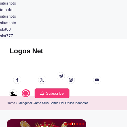
situs toto
toto 4d
situs toto
situs toto
slot88
slot777
Logos Net
S
k
T
i
facebook.co
twitter.co
instagram.co
youtube.co
i
t.me
p
m
m
m
m
p
t
s
o
d
c
a
Subscribe
o
n
Home
»
Mengenal Game Situs Bonus Slot Online Indonesia
n
T
t
r
e
i
n
k