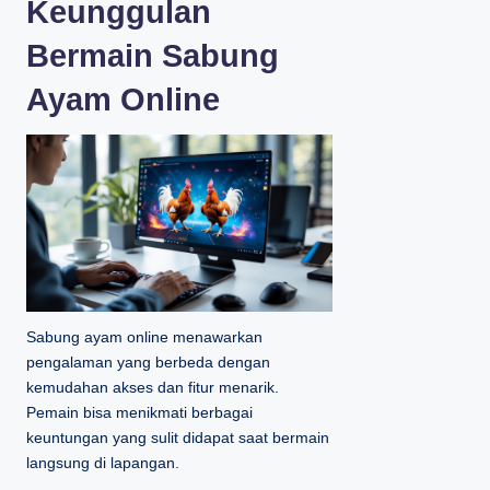
Keunggulan
Bermain Sabung
Ayam Online
Sabung ayam online menawarkan
pengalaman yang berbeda dengan
kemudahan akses dan fitur menarik.
Pemain bisa menikmati berbagai
keuntungan yang sulit didapat saat bermain
langsung di lapangan.