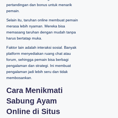
pertandingan dan bonus untuk menarik
pemain.
Selain itu, taruhan online membuat pemain
merasa lebih nyaman. Mereka bisa
memasang taruhan dengan mudah tanpa
harus bertatap muka.
Faktor lain adalah interaksi sosial. Banyak
platform menyediakan ruang chat atau
forum, sehingga pemain bisa berbagi
pengalaman dan strategi. Ini membuat
pengalaman jadi lebih seru dan tidak
membosankan.
Cara Menikmati
Sabung Ayam
Online di Situs