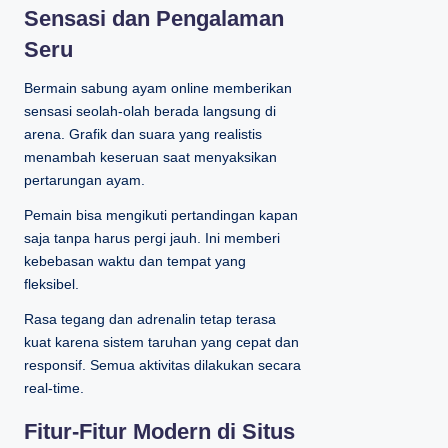
Sensasi dan Pengalaman
Seru
Bermain sabung ayam online memberikan
sensasi seolah-olah berada langsung di
arena. Grafik dan suara yang realistis
menambah keseruan saat menyaksikan
pertarungan ayam.
Pemain bisa mengikuti pertandingan kapan
saja tanpa harus pergi jauh. Ini memberi
kebebasan waktu dan tempat yang
fleksibel.
Rasa tegang dan adrenalin tetap terasa
kuat karena sistem taruhan yang cepat dan
responsif. Semua aktivitas dilakukan secara
real-time.
Fitur-Fitur Modern di Situs