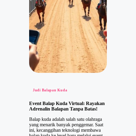
P
Judi Balapan Kuda
o
Event Balap Kuda Virtual: Rayakan
s
Adrenalin Balapan Tanpa Batas!
t
Balap kuda adalah salah satu olahraga
e
yang menarik banyak penggemar. Saat
ini, kecanggihan teknologi membawa
d
balap kuda ke level baru melalui event