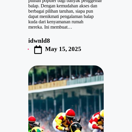
pilihan populer bagi banyak penggemar
d
balap. Dengan kemudahan akses dan
i
berbagai pilihan taruhan, siapa pun
dapat menikmati pengalaman balap
n
kuda dari kenyamanan rumah
mereka. Ini membuat…
idwnld8
P
May 15, 2025
o
s
t
e
d
b
y