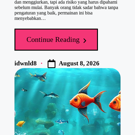
Judi Sabung
dan menggiurkan, tapi ada risiko yang harus dipahami
d
sebelum mulai. Banyak orang tidak sadar bahwa tanpa
July 27, 2026
i
pengaturan yang baik, permainan ini bisa
Judi Sabun
menyebabkan…
n
July 26, 2026
Sbobet Onli
Continue Reading
July 25, 2026
Sbobet Onli
July 24, 2026
August 8, 2026
idwnld8
P
Sbobet Onli
o
July 23, 2026
s
t
Sbobet Onli
e
July 22, 2026
d
Sbobet Onli
b
July 21, 2026
y
Sbobet Onli
July 20, 2026