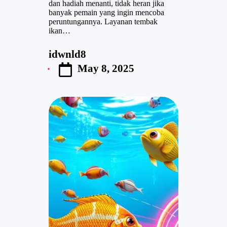
dan hadiah menanti, tidak heran jika
n
banyak pemain yang ingin mencoba
peruntungannya. Layanan tembak
ikan…
idwnld8
P
May 8, 2025
o
s
t
e
d
b
y