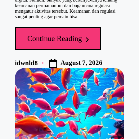
d
keamanan permainan ini dan bagaimana regulasi
Judi Poker 
i
mengatur aktivitas tersebut. Keamanan dan regulasi
sangat penting agar pemain bisa…
July 11, 2026
n
Judi Poker 
July 10, 2026
Continue Reading
Judi Poker 
July 9, 2026
August 7, 2026
idwnld8
Judi Poker 
P
July 8, 2026
o
s
Judi Poker 
t
July 7, 2026
e
Judi Poker 
d
July 6, 2026
b
Judi Poker 
y
July 5, 2026
Link Altern