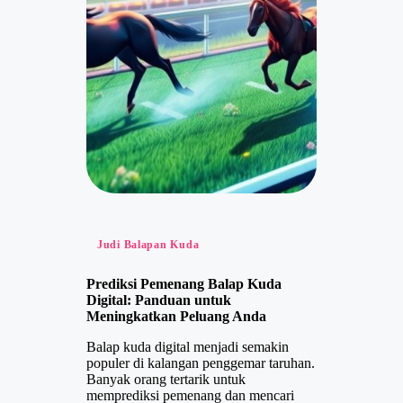
P
Judi Balapan Kuda
o
Prediksi Pemenang Balap Kuda
s
Digital: Panduan untuk
t
Meningkatkan Peluang Anda
e
Balap kuda digital menjadi semakin
populer di kalangan penggemar taruhan.
d
Banyak orang tertarik untuk
i
memprediksi pemenang dan mencari