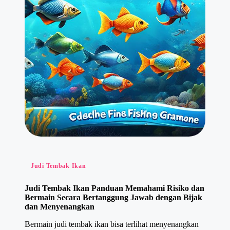
August 3, 202
Judi Tembak
August 2, 202
Judi Sabung
August 1, 202
Judi Sabung
July 31, 2026
Judi Sabung
July 30, 2026
Judi Sabung
July 29, 2026
P
Judi Tembak Ikan
Judi Sabung
o
July 28, 2026
Judi Tembak Ikan Panduan Memahami Risiko dan
s
Bermain Secara Bertanggung Jawab dengan Bijak
Regulasi Pe
t
dan Menyenangkan
July 28, 2026
e
Bermain judi tembak ikan bisa terlihat menyenangkan