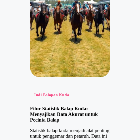
P
Judi Balapan Kuda
o
Fitur Statistik Balap Kuda:
s
Menyajikan Data Akurat untuk
t
Pecinta Balap
e
Statistik balap kuda menjadi alat penting
untuk penggemar dan petaruh. Data ini
d