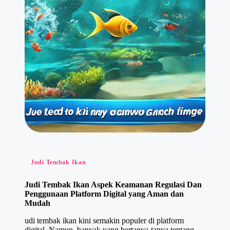
Sbobet Onli
July 19, 2026
Judi Slot O
July 18, 2026
Judi Slot O
July 17, 2026
Judi Slot O
July 16, 2026
Judi Slot O
July 15, 2026
Judi Slot O
P
Judi Tembak Ikan
July 14, 2026
o
Judi Tembak Ikan Aspek Keamanan Regulasi Dan
Judi Slot O
s
Penggunaan Platform Digital yang Aman dan
July 13, 2026
t
Mudah
Judi Slot O
e
udi tembak ikan kini semakin populer di platform
July 12, 2026
digital. Namun, banyak yang bertanya-tanya tentang