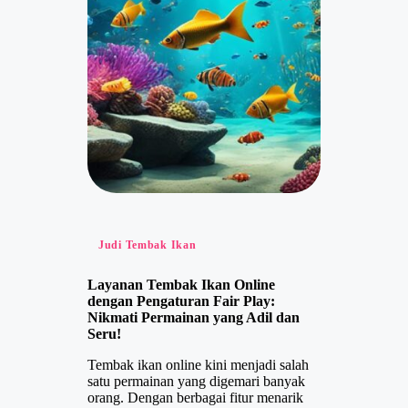
P
Judi Tembak Ikan
o
Layanan Tembak Ikan Online
s
dengan Pengaturan Fair Play:
t
Nikmati Permainan yang Adil dan
Seru!
e
Tembak ikan online kini menjadi salah
d
satu permainan yang digemari banyak
i
orang. Dengan berbagai fitur menarik