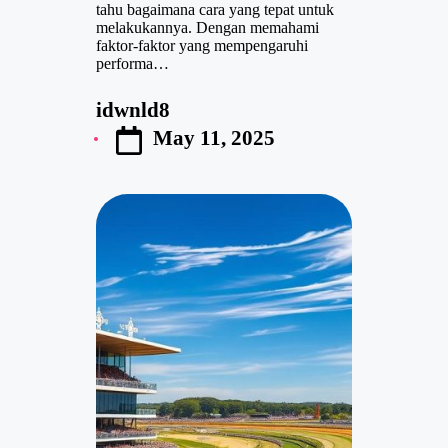
tahu bagaimana cara yang tepat untuk
n
melakukannya. Dengan memahami
faktor-faktor yang mempengaruhi
performa…
idwnld8
P
May 11, 2025
o
s
t
e
d
b
y