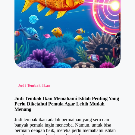
Judi Togel 
June 18, 2026
Judi Casino
June 17, 2026
Judi Casino
June 16, 2026
Judi Casino
June 15, 2026
Judi Casino
June 14, 2026
P
Judi Tembak Ikan
Judi Casino
o
June 13, 2026
Judi Tembak Ikan Memahami Istilah Penting Yang
s
Perlu Diketahui Pemula Agar Lebih Mudah
Judi Casino
t
Menang
June 12, 2026
e
Judi tembak ikan adalah permainan yang seru dan
Judi Casino
banyak pemula ingin mencoba. Namun, untuk bisa
d
June 11, 2026
bermain dengan baik, mereka perlu memahami istilah