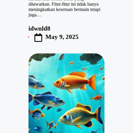
ditawarkan. Fitur-fitur ini tidak hanya
n
meningkatkan keseruan bermain tetapi
juga…
idwnld8
P
May 9, 2025
o
s
t
e
d
b
y