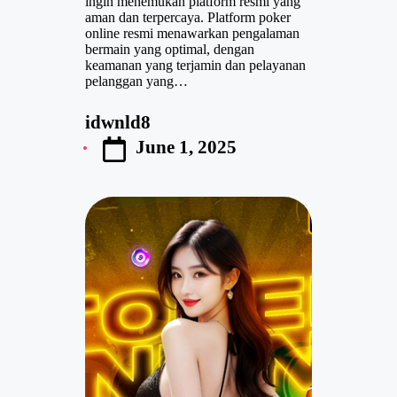
ingin menemukan platform resmi yang
d
aman dan terpercaya. Platform poker
i
online resmi menawarkan pengalaman
bermain yang optimal, dengan
n
keamanan yang terjamin dan pelayanan
pelanggan yang…
idwnld8
P
June 1, 2025
o
s
t
e
d
b
y