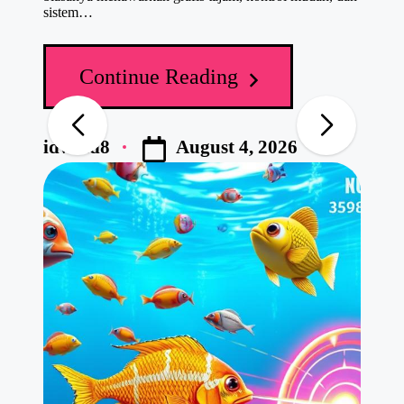
May 26, 2026
sistem…
n
Judi Sabung
May 25, 2026
Continue Reading
Judi Sabung
May 24, 2026
Judi Sabung
August 4, 2026
idwnld8
P
May 23, 2026
o
Judi Sabung
s
May 22, 2026
t
e
Judi Sabung
d
May 21, 2026
b
Sbobet Onli
y
May 20, 2026
Bandar Sbob
May 19, 2026
Platform Sb