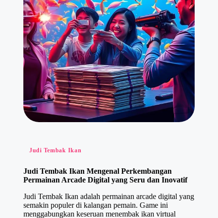
July 4, 2026
Judi Tembak
July 3, 2026
Cara Memanf
July 2, 2026
Download Ap
July 1, 2026
Judi Tembak
June 30, 2026
Strategi Be
P
June 29, 2026
Judi Tembak Ikan
o
Daftar Game
Judi Tembak Ikan Mengenal Perkembangan
s
June 28, 2026
Permainan Arcade Digital yang Seru dan Inovatif
t
Tips Menghi
Judi Tembak Ikan adalah permainan arcade digital yang
e
June 27, 2026
semakin populer di kalangan pemain. Game ini
menggabungkan keseruan menembak ikan virtual
d