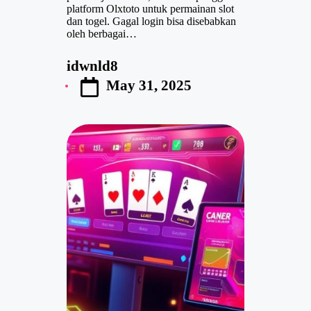
d
platform Olxtoto untuk permainan slot
i
dan togel. Gagal login bisa disebabkan
oleh berbagai…
n
idwnld8
P
May 31, 2025
o
s
t
e
d
b
y