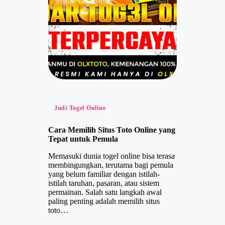
P
Judi Togel Online
o
Cara Memilih Situs Toto Online yang
s
Tepat untuk Pemula
t
Memasuki dunia togel online bisa terasa
e
membingungkan, terutama bagi pemula
yang belum familiar dengan istilah-
d
istilah taruhan, pasaran, atau sistem
i
permainan. Salah satu langkah awal
paling penting adalah memilih situs
n
toto…