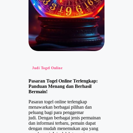
P
Judi Togel Online
o
Pasaran Togel Online Terlengkap:
s
Panduan Menang dan Berhasil
t
Bermain!
e
Pasaran togel online terlengkap
menawarkan berbagai pilihan dan
d
peluang bagi para penggemar
i
judi. Dengan berbagai jenis permainan
dan informasi terbaru, pemain dapat
n
dengan mudah menemukan apa yang