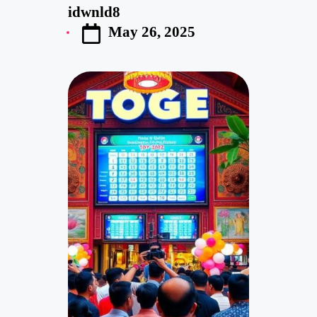
idwnld8
P
May 26, 2025
o
s
t
e
d
b
y