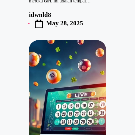
mereka cari. Ini adalah tempat…
idwnld8
P
May 28, 2025
o
s
t
e
d
b
y