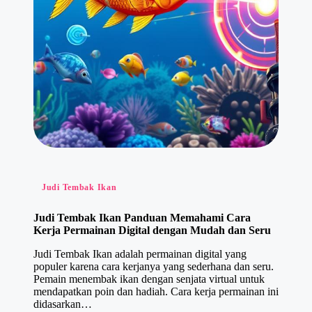
May 18, 2026
Situs Sbobe
May 17, 2026
Judi Casino
May 16, 2026
Daftar Sbob
May 16, 2026
Agen Sbobet
May 15, 2026
P
Judi Tembak Ikan
Sbobet Onli
o
May 14, 2026
Judi Tembak Ikan Panduan Memahami Cara
s
Kerja Permainan Digital dengan Mudah dan Seru
Slot Online
t
Judi Tembak Ikan adalah permainan digital yang
May 13, 2026
e
populer karena cara kerjanya yang sederhana dan seru.
Situs Slot 
Pemain menembak ikan dengan senjata virtual untuk
d
mendapatkan poin dan hadiah. Cara kerja permainan ini
May 12, 2026
i
didasarkan…