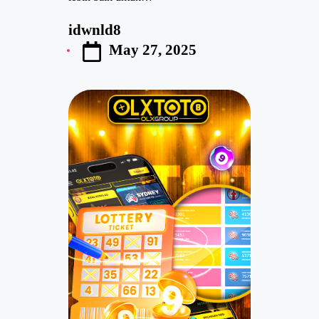
idwnld8
P
May 27, 2025
o
s
t
e
d
b
y