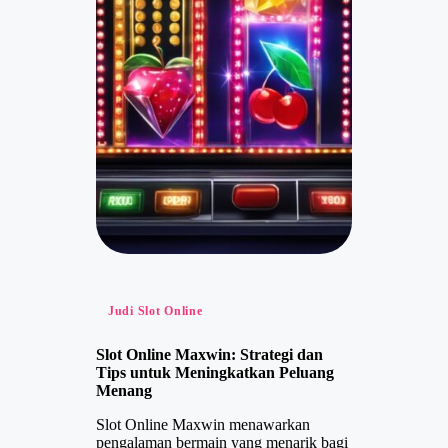
P
Judi Slot Online
o
Slot Online Maxwin: Strategi dan
s
Tips untuk Meningkatkan Peluang
t
Menang
e
Slot Online Maxwin menawarkan
pengalaman bermain yang menarik bagi