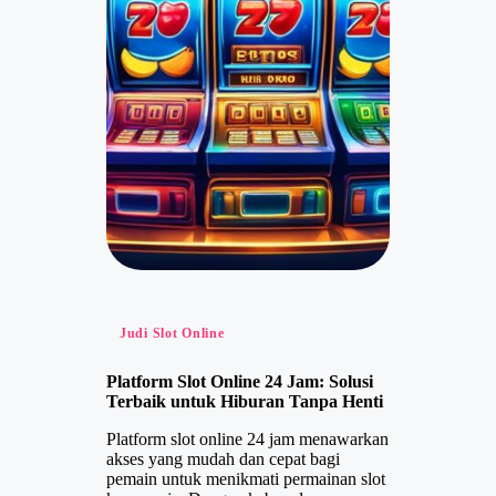
P
Judi Slot Online
o
Platform Slot Online 24 Jam: Solusi
s
Terbaik untuk Hiburan Tanpa Henti
t
Platform slot online 24 jam menawarkan
e
akses yang mudah dan cepat bagi
pemain untuk menikmati permainan slot
d