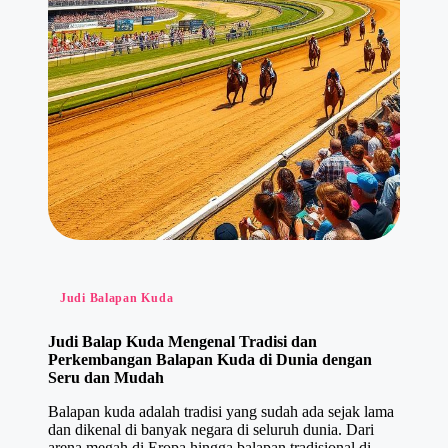
Sbobet Onli
July 21, 2026
Sbobet Onli
July 20, 2026
Sbobet Onli
July 19, 2026
Judi Slot O
July 18, 2026
Judi Slot O
July 17, 2026
P
Judi Balapan Kuda
Judi Slot O
o
July 16, 2026
Judi Balap Kuda Mengenal Tradisi dan
s
Perkembangan Balapan Kuda di Dunia dengan
Judi Slot O
t
Seru dan Mudah
July 15, 2026
e
Balapan kuda adalah tradisi yang sudah ada sejak lama
Judi Slot O
dan dikenal di banyak negara di seluruh dunia. Dari
d
July 14, 2026
arena megah di Eropa hingga balapan tradisional di