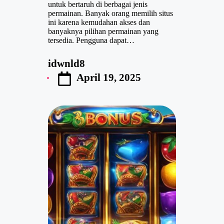
untuk bertaruh di berbagai jenis
i
permainan. Banyak orang memilih situs
ini karena kemudahan akses dan
n
banyaknya pilihan permainan yang
tersedia. Pengguna dapat…
idwnld8
P
April 19, 2025
o
s
t
e
d
b
y