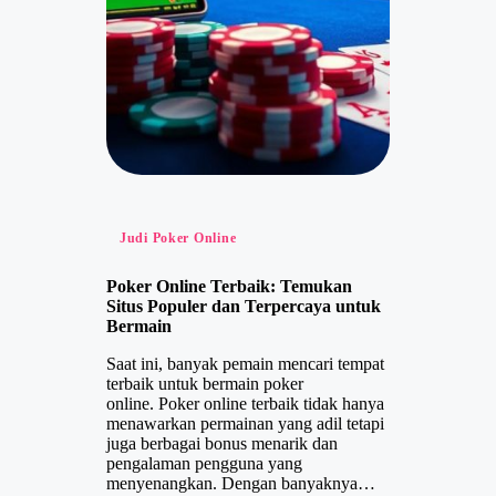
P
Judi Poker Online
o
Poker Online Terbaik: Temukan
s
Situs Populer dan Terpercaya untuk
t
Bermain
e
Saat ini, banyak pemain mencari tempat
terbaik untuk bermain poker
d
online. Poker online terbaik tidak hanya
i
menawarkan permainan yang adil tetapi
juga berbagai bonus menarik dan
n
pengalaman pengguna yang
menyenangkan. Dengan banyaknya…