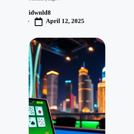
n
idwnld8
P
April 12, 2025
o
s
t
e
d
b
y