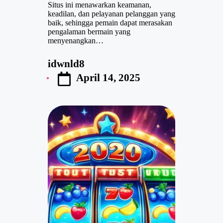
i
Situs ini menawarkan keamanan,
keadilan, dan pelayanan pelanggan yang
n
baik, sehingga pemain dapat merasakan
pengalaman bermain yang
menyenangkan…
idwnld8
P
April 14, 2025
o
s
t
e
d
b
y