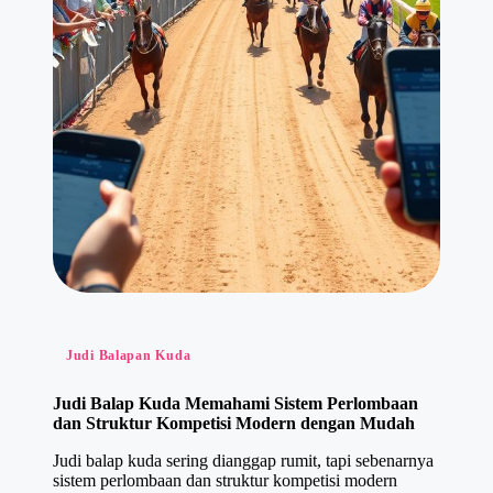
August 5, 202
Judi Tembak
August 4, 202
Judi Tembak
August 3, 202
Judi Tembak
August 2, 202
Judi Sabung
August 1, 202
Judi Sabung
July 31, 2026
P
Judi Balapan Kuda
Judi Sabung
o
July 30, 2026
Judi Balap Kuda Memahami Sistem Perlombaan
s
dan Struktur Kompetisi Modern dengan Mudah
Judi Sabung
t
Judi balap kuda sering dianggap rumit, tapi sebenarnya
July 29, 2026
e
sistem perlombaan dan struktur kompetisi modern