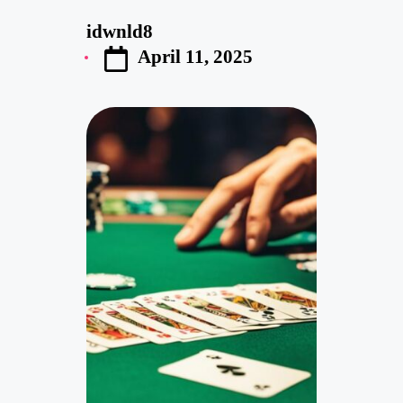
idwnld8
P
April 11, 2025
o
s
t
e
d
b
y