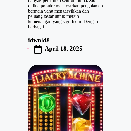
banyak pemain di seluruh dunia. Slot
i
online populer menawarkan pengalaman
bermain yang mengasyikkan dan
n
peluang besar untuk meraih
kemenangan yang signifikan. Dengan
berbagai…
idwnld8
P
April 18, 2025
o
s
t
e
d
b
y