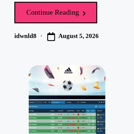
Slot Online
May 13, 2026
Continue Reading
Situs Slot 
May 12, 2026
August 5, 2026
idwnld8
Bandar Slot
P
May 11, 2026
o
s
Judi Balap 
t
May 10, 2026
e
Platform Sl
d
May 10, 2026
b
y
Agen Slot O
May 9, 2026
Daftar Slot
May 8, 2026
Slot Online
May 7, 2026