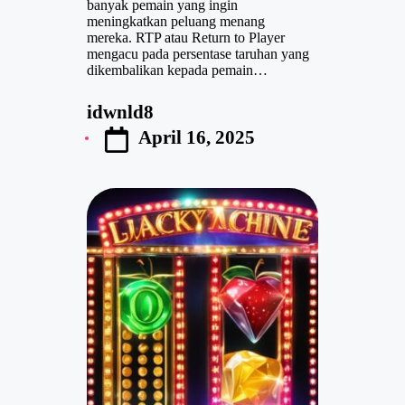
banyak pemain yang ingin
i
meningkatkan peluang menang
mereka. RTP atau Return to Player
n
mengacu pada persentase taruhan yang
dikembalikan kepada pemain…
idwnld8
P
April 16, 2025
o
s
t
e
d
b
y