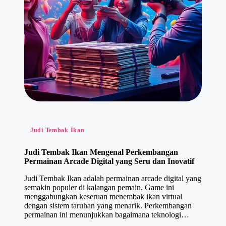
Judi Balap 
June 4, 2026
Judi Tembak
June 3, 2026
Judi Tembak
June 2, 2026
Judi Tembak
June 1, 2026
P
Judi Tembak
Judi Tembak Ikan
o
May 31, 2026
Judi Tembak Ikan Mengenal Perkembangan
s
Judi Tembak
Permainan Arcade Digital yang Seru dan Inovatif
t
May 30, 2026
Judi Tembak Ikan adalah permainan arcade digital yang
e
semakin populer di kalangan pemain. Game ini
Judi Tembak
menggabungkan keseruan menembak ikan virtual
d
May 29, 2026
dengan sistem taruhan yang menarik. Perkembangan
i
permainan ini menunjukkan bagaimana teknologi…
Judi Tembak