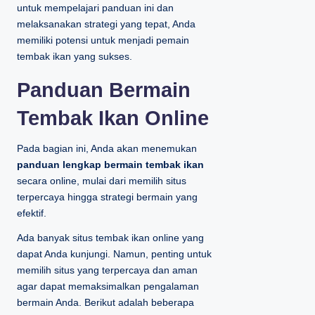
untuk mempelajari panduan ini dan
melaksanakan strategi yang tepat, Anda
memiliki potensi untuk menjadi pemain
tembak ikan yang sukses.
Panduan Bermain
Tembak Ikan Online
Pada bagian ini, Anda akan menemukan
panduan lengkap bermain tembak ikan
secara online, mulai dari memilih situs
terpercaya hingga strategi bermain yang
efektif.
Ada banyak situs tembak ikan online yang
dapat Anda kunjungi. Namun, penting untuk
memilih situs yang terpercaya dan aman
agar dapat memaksimalkan pengalaman
bermain Anda. Berikut adalah beberapa