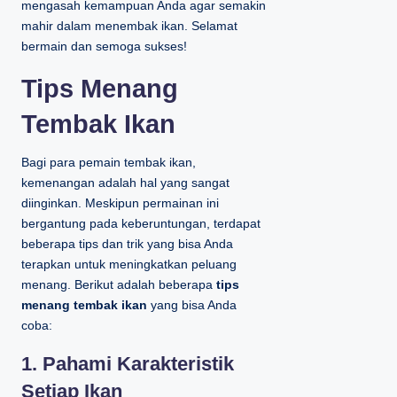
mengasah kemampuan Anda agar semakin
mahir dalam menembak ikan. Selamat
bermain dan semoga sukses!
Tips Menang
Tembak Ikan
Bagi para pemain tembak ikan,
kemenangan adalah hal yang sangat
diinginkan. Meskipun permainan ini
bergantung pada keberuntungan, terdapat
beberapa tips dan trik yang bisa Anda
terapkan untuk meningkatkan peluang
menang. Berikut adalah beberapa
tips
menang tembak ikan
yang bisa Anda
coba:
1. Pahami Karakteristik
Setiap Ikan