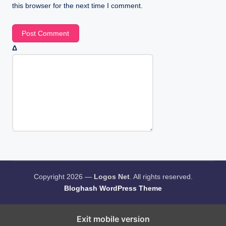
this browser for the next time I comment.
Δ
Copyright 2026 —
Logos Net
. All rights reserved.
Bloghash WordPress Theme
Exit mobile version