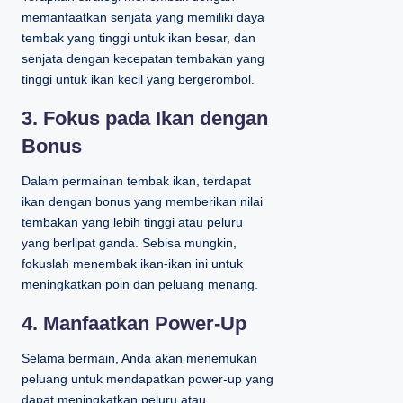
memanfaatkan senjata yang memiliki daya
tembak yang tinggi untuk ikan besar, dan
senjata dengan kecepatan tembakan yang
tinggi untuk ikan kecil yang bergerombol.
3. Fokus pada Ikan dengan
Bonus
Dalam permainan tembak ikan, terdapat
ikan dengan bonus yang memberikan nilai
tembakan yang lebih tinggi atau peluru
yang berlipat ganda. Sebisa mungkin,
fokuslah menembak ikan-ikan ini untuk
meningkatkan poin dan peluang menang.
4. Manfaatkan Power-Up
Selama bermain, Anda akan menemukan
peluang untuk mendapatkan power-up yang
dapat meningkatkan peluru atau