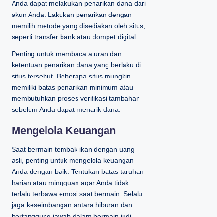
Anda dapat melakukan penarikan dana dari
akun Anda. Lakukan penarikan dengan
memilih metode yang disediakan oleh situs,
seperti transfer bank atau dompet digital.
Penting untuk membaca aturan dan
ketentuan penarikan dana yang berlaku di
situs tersebut. Beberapa situs mungkin
memiliki batas penarikan minimum atau
membutuhkan proses verifikasi tambahan
sebelum Anda dapat menarik dana.
Mengelola Keuangan
Saat bermain tembak ikan dengan uang
asli, penting untuk mengelola keuangan
Anda dengan baik. Tentukan batas taruhan
harian atau mingguan agar Anda tidak
terlalu terbawa emosi saat bermain. Selalu
jaga keseimbangan antara hiburan dan
bertanggung jawab dalam bermain judi