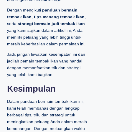
Dengan mengikuti
panduan bermain
tembak ikan
,
tips menang tembak ikan
,
serta
strategi bermain judi tembak ikan
yang kami sajikan dalam artikel ini, Anda
memiliki peluang yang lebih tinggi untuk
meraih keberhasilan dalam permainan ini.
Jadi, jangan lewatkan kesempatan ini dan
jadilah pemain tembak ikan yang handal
dengan memanfaatkan trik dan strategi
yang telah kami bagikan.
Kesimpulan
Dalam panduan bermain tembak ikan ini,
kami telah membahas dengan lengkap
berbagai tips, trik, dan strategi untuk
meningkatkan peluang Anda dalam meraih
kemenangan. Dengan meluangkan waktu