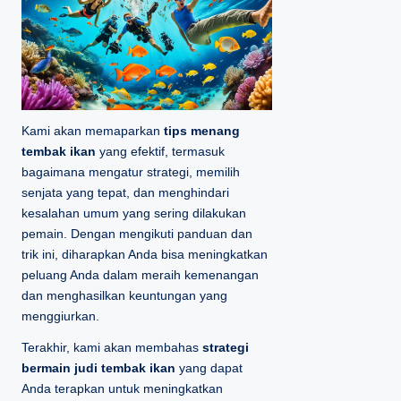
Kami akan memaparkan
tips menang
tembak ikan
yang efektif, termasuk
bagaimana mengatur strategi, memilih
senjata yang tepat, dan menghindari
kesalahan umum yang sering dilakukan
pemain. Dengan mengikuti panduan dan
trik ini, diharapkan Anda bisa meningkatkan
peluang Anda dalam meraih kemenangan
dan menghasilkan keuntungan yang
menggiurkan.
Terakhir, kami akan membahas
strategi
bermain judi tembak ikan
yang dapat
Anda terapkan untuk meningkatkan