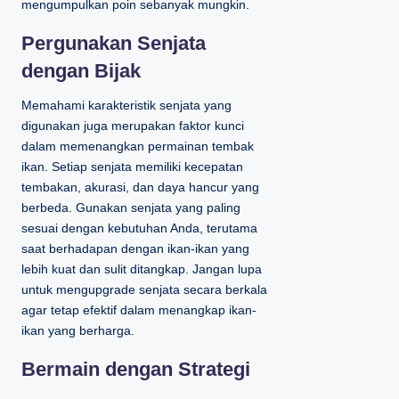
mengumpulkan poin sebanyak mungkin.
Pergunakan Senjata
dengan Bijak
Memahami karakteristik senjata yang
digunakan juga merupakan faktor kunci
dalam memenangkan permainan tembak
ikan. Setiap senjata memiliki kecepatan
tembakan, akurasi, dan daya hancur yang
berbeda. Gunakan senjata yang paling
sesuai dengan kebutuhan Anda, terutama
saat berhadapan dengan ikan-ikan yang
lebih kuat dan sulit ditangkap. Jangan lupa
untuk mengupgrade senjata secara berkala
agar tetap efektif dalam menangkap ikan-
ikan yang berharga.
Bermain dengan Strategi