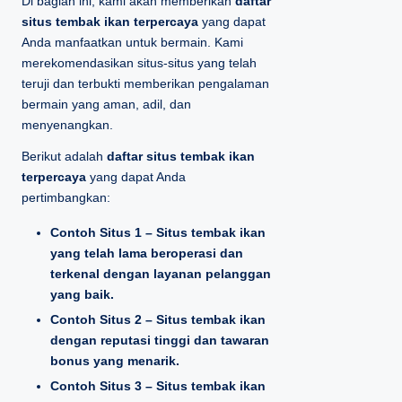
Di bagian ini, kami akan memberikan
daftar
situs tembak ikan terpercaya
yang dapat
Anda manfaatkan untuk bermain. Kami
merekomendasikan situs-situs yang telah
teruji dan terbukti memberikan pengalaman
bermain yang aman, adil, dan
menyenangkan.
Berikut adalah
daftar situs tembak ikan
terpercaya
yang dapat Anda
pertimbangkan:
Contoh Situs 1 – Situs tembak ikan
yang telah lama beroperasi dan
terkenal dengan layanan pelanggan
yang baik.
Contoh Situs 2 – Situs tembak ikan
dengan reputasi tinggi dan tawaran
bonus yang menarik.
Contoh Situs 3 – Situs tembak ikan