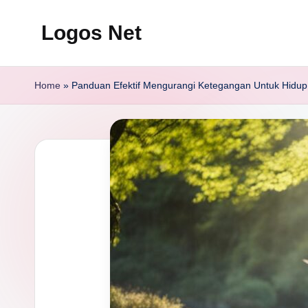
Logos Net
Skip
to
Tips
content
dan
Home
»
Panduan Efektif Mengurangi Ketegangan Untuk Hidup
Trik
Kemenangan
Judi
Online