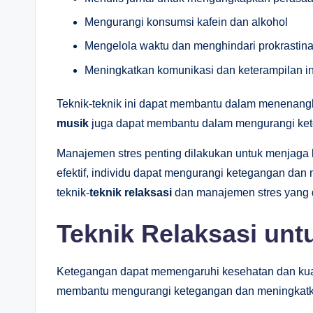
Mengurangi konsumsi kafein dan alkohol
Mengelola waktu dan menghindari prokrastina
Meningkatkan komunikasi dan keterampilan in
Teknik-teknik ini dapat membantu dalam menenangka
musik
juga dapat membantu dalam mengurangi ket
Manajemen stres penting dilakukan untuk menjaga 
efektif, individu dapat mengurangi ketegangan da
teknik-
teknik relaksasi
dan manajemen stres yang d
Teknik Relaksasi un
Ketegangan dapat memengaruhi kesehatan dan kuali
membantu mengurangi ketegangan dan meningkatkan 