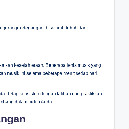
gurangi ketegangan di seluruh tubuh dan
tkan kesejahteraan. Beberapa jenis musik yang
an musik ini selama beberapa menit setiap hari
. Tetap konsisten dengan latihan dan praktikkan
seimbang dalam hidup Anda.
angan