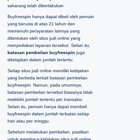
sekarang telah diberlakukan.
Buyfreespin hanya dapat dibeli oleh pemain
yang berusia di atas 21 tahun dan
memenuhi persyaratan lainnya yang
ditentukan oleh situs judi online yang
menyediakan layanan tersebut. Selain itu,
batasan pembelian buyfreespin
juga
ditetapkan dalam jumlah tertentu.
Setiap situs judi online memiliki kebijakan
yang berbeda terkait batasan pembelian
buyfreespin. Namun, pada umumnya,
batasan pembelian tersebut biasanya tidak
melebihi jumlah tertentu per transaksi.
Selain itu, pemain hanya dapat membeli
buyfreespin dalam jumlah terbatas setiap
hari atau per minggu.
Sebelum melakukan pembelian, pastikan
untuk membaca kebijakan situs judi online