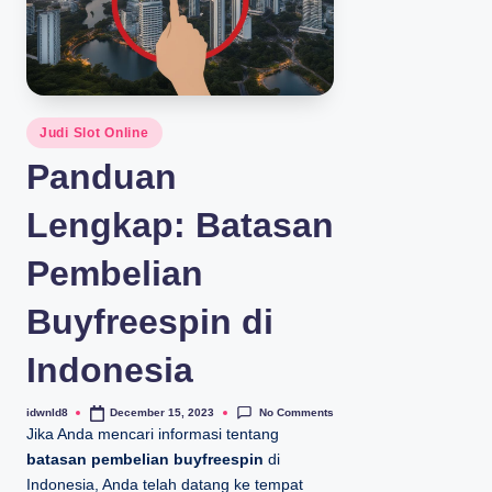
m
e
n
a
n
P
Judi Slot Online
g
o
Panduan
a
s
n
t
Lengkap: Batasan
J
e
u
d
Pembelian
d
i
i
n
Buyfreespin di
O
n
Indonesia
l
i
No Comments
idwnld8
December 15, 2023
P
n
o
Jika Anda mencari informasi tentang
s
e
batasan pembelian buyfreespin
di
t
e
Indonesia, Anda telah datang ke tempat
d