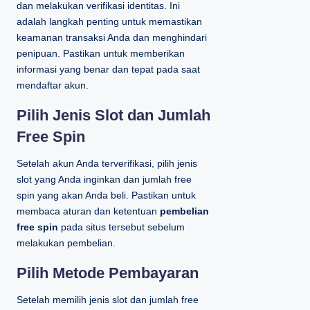
dan melakukan verifikasi identitas. Ini
adalah langkah penting untuk memastikan
keamanan transaksi Anda dan menghindari
penipuan. Pastikan untuk memberikan
informasi yang benar dan tepat pada saat
mendaftar akun.
Pilih Jenis Slot dan Jumlah
Free Spin
Setelah akun Anda terverifikasi, pilih jenis
slot yang Anda inginkan dan jumlah free
spin yang akan Anda beli. Pastikan untuk
membaca aturan dan ketentuan
pembelian
free spin
pada situs tersebut sebelum
melakukan pembelian.
Pilih Metode Pembayaran
Setelah memilih jenis slot dan jumlah free