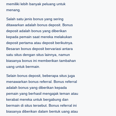
memiliki lebih banyak peluang untuk
menang.
Salah satu jenis bonus yang sering
ditawarkan adalah bonus deposit. Bonus
deposit adalah bonus yang diberikan
kepada pemain saat mereka melakukan
deposit pertama atau deposit berikutnya.
Besaran bonus deposit bervariasi antara
satu situs dengan situs lainnya, namun
biasanya bonus ini memberikan tambahan
uang untuk bermain.
Selain bonus deposit, beberapa situs juga
menawarkan bonus referral. Bonus referral
adalah bonus yang diberikan kepada
pemain yang berhasil mengajak teman atau
kerabat mereka untuk bergabung dan
bermain di situs tersebut. Bonus referral ini
biasanya diberikan dalam bentuk uang atau