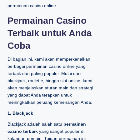
permainan casino online.
Permainan Casino
Terbaik untuk Anda
Coba
Di bagian ini, kami akan memperkenalkan
berbagai permainan casino online yang
terbaik dan paling populer. Mulai dari
blackjack, roulette, hingga slot online, kami
akan menjelaskan aturan main dan strategi
yang dapat Anda terapkan untuk
meningkatkan peluang kemenangan Anda.
1. Blackjack
Blackjack adalah salah satu
permainan
casino terbaik
yang sangat populer di
kalangan pemain. Tujuan permainan ini