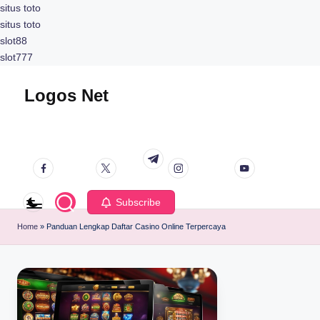
situs toto
situs toto
slot88
slot777
Logos Net
S
k
T
i
facebook.co
twitter.co
instagram.co
youtube.co
i
t.me
p
m
m
m
m
p
t
s
o
d
c
a
Subscribe
o
n
Home
»
Panduan Lengkap Daftar Casino Online Terpercaya
n
T
t
r
e
i
n
k
t
K
e