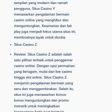
tampilan yang modern dan ramah
pengguna, Situs Casino Y
menawarkan pengalaman bermain
casino online yang menghibur dan
menguntungkan. Keamanan dan fair
play juga menjadi fokus utama situs ini,
membuatnya layak untuk dicoba.
Situs Casino Z
Review: Situs Casino Z adalah salah
satu pilihan terbaik untuk penggemar
casino online. Dengan opsi permainan
yang beragam, mulai dari live casino
hingga slot online, Situs Casino Z
menjamin pengalaman bermain yang
seru dan menggembirakan. Selain itu,
situs ini juga menawarkan bonus-
bonus menguntungkan dan promo
menarik untuk meningkatkan
kesenangan Anda saat bermain.