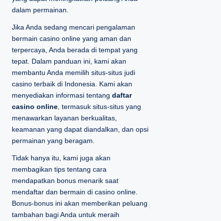
dalam permainan.
Jika Anda sedang mencari pengalaman
bermain casino online yang aman dan
terpercaya, Anda berada di tempat yang
tepat. Dalam panduan ini, kami akan
membantu Anda memilih situs-situs judi
casino terbaik di Indonesia. Kami akan
menyediakan informasi tentang
daftar
casino online
, termasuk situs-situs yang
menawarkan layanan berkualitas,
keamanan yang dapat diandalkan, dan opsi
permainan yang beragam.
Tidak hanya itu, kami juga akan
membagikan tips tentang cara
mendapatkan bonus menarik saat
mendaftar dan bermain di casino online.
Bonus-bonus ini akan memberikan peluang
tambahan bagi Anda untuk meraih