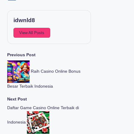
idwnld8
View All Posts
P
Previous Post
o
Raih Casino Online Bonus
s
Besar Terbaik Indonesia
t
Next Post
n
Daftar Game Casino Online Terbaik di
a
Indonesia
v