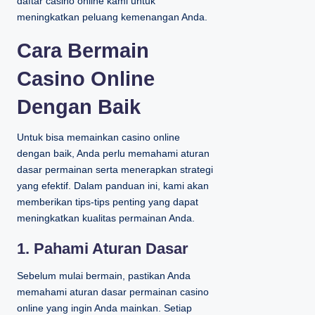
daftar casino online kami untuk
meningkatkan peluang kemenangan Anda.
Cara Bermain
Casino Online
Dengan Baik
Untuk bisa memainkan casino online
dengan baik, Anda perlu memahami aturan
dasar permainan serta menerapkan strategi
yang efektif. Dalam panduan ini, kami akan
memberikan tips-tips penting yang dapat
meningkatkan kualitas permainan Anda.
1. Pahami Aturan Dasar
Sebelum mulai bermain, pastikan Anda
memahami aturan dasar permainan casino
online yang ingin Anda mainkan. Setiap