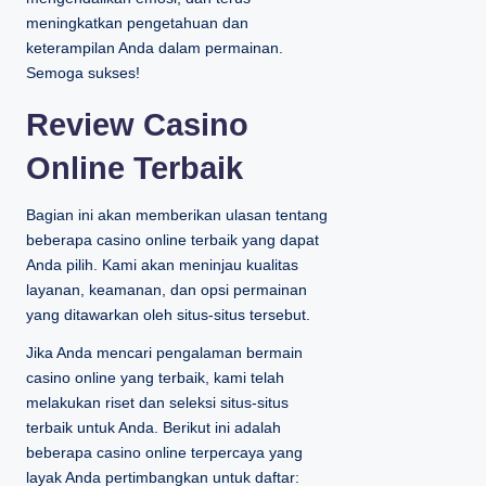
meningkatkan pengetahuan dan
keterampilan Anda dalam permainan.
Semoga sukses!
Review Casino
Online Terbaik
Bagian ini akan memberikan ulasan tentang
beberapa casino online terbaik yang dapat
Anda pilih. Kami akan meninjau kualitas
layanan, keamanan, dan opsi permainan
yang ditawarkan oleh situs-situs tersebut.
Jika Anda mencari pengalaman bermain
casino online yang terbaik, kami telah
melakukan riset dan seleksi situs-situs
terbaik untuk Anda. Berikut ini adalah
beberapa casino online terpercaya yang
layak Anda pertimbangkan untuk daftar: