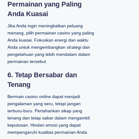
Permainan yang Paling
Anda Kuasai
Jika Anda ingin meningkatkan peluang
menang, pilih permainan casino yang paling
Anda kuasai. Fokuskan energi dan waktu
Anda untuk mengembangkan strategi dan
pengetahuan yang lebih mendalam dalam
permainan tersebut.
6. Tetap Bersabar dan
Tenang
Bermain casino online dapat menjadi
pengalaman yang seru, tetapi jangan
terburu-buru. Pertahankan sikap yang
tenang dan tetap sabar dalam mengambil
keputusan. Hindari emosi yang dapat
mempengaruhi kualitas permainan Anda.