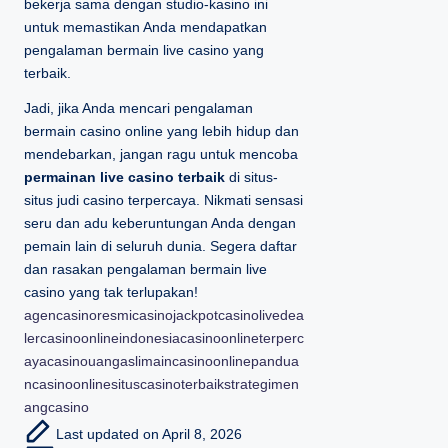
bekerja sama dengan studio-kasino ini
untuk memastikan Anda mendapatkan
pengalaman bermain live casino yang
terbaik.
Jadi, jika Anda mencari pengalaman
bermain casino online yang lebih hidup dan
mendebarkan, jangan ragu untuk mencoba
permainan live casino terbaik
di situs-
situs judi casino terpercaya. Nikmati sensasi
seru dan adu keberuntungan Anda dengan
pemain lain di seluruh dunia. Segera daftar
dan rasakan pengalaman bermain live
casino yang tak terlupakan!
T
agencasinoresmi
casinojackpot
casinolivedea
a
ler
casinoonlineindonesia
casinoonlineterperc
g
aya
casinouangasli
maincasinoonline
pandua
s
ncasinoonline
situscasinoterbaik
strategimen
:
angcasino
Last updated on April 8, 2026