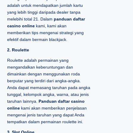
adalah untuk mendapatkan jumlah kartu
yang lebih tinggi daripada dealer tanpa
melebihi total 21. Dalam
panduan daftar
casino online
kami, kami akan
memberikan tips mengenai strategi yang
efektif dalam bermain blackjack.
2. Roulette
Roulette adalah permainan yang
mengandalkan keberuntungan dan
dimainkan dengan menggunakan roda
berputar yang terdiri dari angka-angka.
Anda dapat memasang taruhan pada angka
tunggal, kelompok angka, warna, atau jenis
taruhan lainnya.
Panduan daftar casino
online
kami akan memberikan penjelasan
mengenai jenis taruhan yang dapat Anda
tempatkan dalam permainan roulette ini.
3. Slot Online