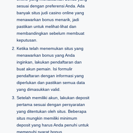
sesuai dengan preferensi Anda. Ada
banyak situs judi casino online yang
menawarkan bonus menarik, jadi
pastikan untuk melihat-lihat dan
membandingkan sebelum membuat
keputusan.
Ketika telah menemukan situs yang
menawarkan bonus yang Anda
inginkan, lakukan pendaftaran dan
buat akun pemain. Isi formulir
pendaftaran dengan informasi yang
diperlukan dan pastikan semua data
yang dimasukkan valid.
Setelah memiliki akun, lakukan deposit
pertama sesuai dengan persyaratan
yang ditentukan oleh situs. Beberapa
situs mungkin memiliki minimum
deposit yang harus Anda penuhi untuk
memenuhi syarat bonus.