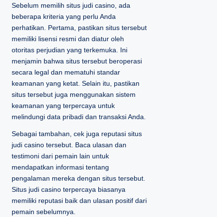
Sebelum memilih situs judi casino, ada
beberapa kriteria yang perlu Anda
perhatikan. Pertama, pastikan situs tersebut
memiliki lisensi resmi dan diatur oleh
otoritas perjudian yang terkemuka. Ini
menjamin bahwa situs tersebut beroperasi
secara legal dan mematuhi standar
keamanan yang ketat. Selain itu, pastikan
situs tersebut juga menggunakan sistem
keamanan yang terpercaya untuk
melindungi data pribadi dan transaksi Anda.
Sebagai tambahan, cek juga reputasi situs
judi casino tersebut. Baca ulasan dan
testimoni dari pemain lain untuk
mendapatkan informasi tentang
pengalaman mereka dengan situs tersebut.
Situs judi casino terpercaya biasanya
memiliki reputasi baik dan ulasan positif dari
pemain sebelumnya.