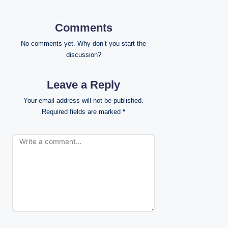
i
Comments
g
No comments yet. Why don’t you start the
a
discussion?
t
Leave a Reply
i
Your email address will not be published.
o
Required fields are marked
*
n