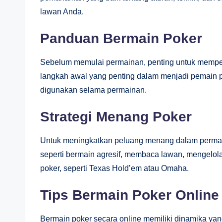
lawan Anda.
Panduan Bermain Poker
Sebelum memulai permainan, penting untuk mempela
langkah awal yang penting dalam menjadi pemain p
digunakan selama permainan.
Strategi Menang Poker
Untuk meningkatkan peluang menang dalam permaina
seperti bermain agresif, membaca lawan, mengelola 
poker, seperti Texas Hold’em atau Omaha.
Tips Bermain Poker Online
Bermain poker secara online memiliki dinamika yang