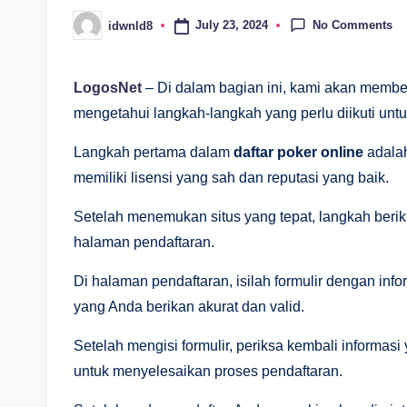
No Comments
July 23, 2024
idwnld8
Posted
by
LogosNet
– Di dalam bagian ini, kami akan memb
mengetahui langkah-langkah yang perlu diikuti unt
Langkah pertama dalam
daftar poker online
adala
memiliki lisensi yang sah dan reputasi yang baik.
Setelah menemukan situs yang tepat, langkah berik
halaman pendaftaran.
Di halaman pendaftaran, isilah formulir dengan info
yang Anda berikan akurat dan valid.
Setelah mengisi formulir, periksa kembali informas
untuk menyelesaikan proses pendaftaran.