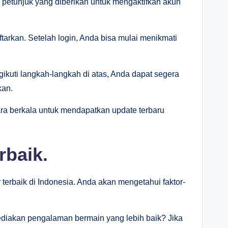
i petunjuk yang diberikan untuk mengaktifkan akun
arkan. Setelah login, Anda bisa mulai menikmati
ikuti langkah-langkah di atas, Anda dapat segera
kan.
cara berkala untuk mendapatkan update terbaru
rbaik.
 terbaik di Indonesia. Anda akan mengetahui faktor-
diakan pengalaman bermain yang lebih baik? Jika