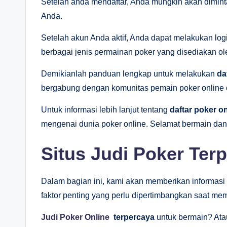
Setelah anda mendaftar, Anda mungkin akan diminta
Anda.
Setelah akun Anda aktif, Anda dapat melakukan log
berbagai jenis permainan poker yang disediakan ole
Demikianlah panduan lengkap untuk melakukan
da
bergabung dengan komunitas pemain poker online d
Untuk informasi lebih lanjut tentang
daftar poker on
mengenai dunia poker online. Selamat bermain da
Situs Judi Poker Ter
Dalam bagian ini, kami akan memberikan informasi te
faktor penting yang perlu dipertimbangkan saat mem
Judi Poker Online
terpercaya
untuk bermain? Ata