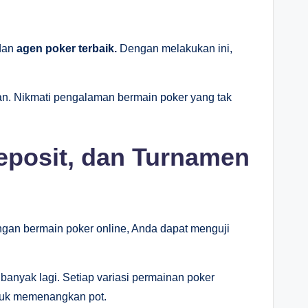
 dan
agen poker terbaik.
Dengan melakukan ini,
kan. Nikmati pengalaman bermain poker yang tak
eposit, dan Turnamen
gan bermain poker online, Anda dapat menguji
banyak lagi. Setiap variasi permainan poker
untuk memenangkan pot.