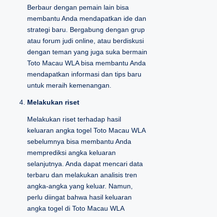
Berbaur dengan pemain lain bisa
membantu Anda mendapatkan ide dan
strategi baru. Bergabung dengan grup
atau forum judi online, atau berdiskusi
dengan teman yang juga suka bermain
Toto Macau WLA bisa membantu Anda
mendapatkan informasi dan tips baru
untuk meraih kemenangan.
Melakukan riset
Melakukan riset terhadap hasil
keluaran angka togel Toto Macau WLA
sebelumnya bisa membantu Anda
memprediksi angka keluaran
selanjutnya. Anda dapat mencari data
terbaru dan melakukan analisis tren
angka-angka yang keluar. Namun,
perlu diingat bahwa hasil keluaran
angka togel di Toto Macau WLA