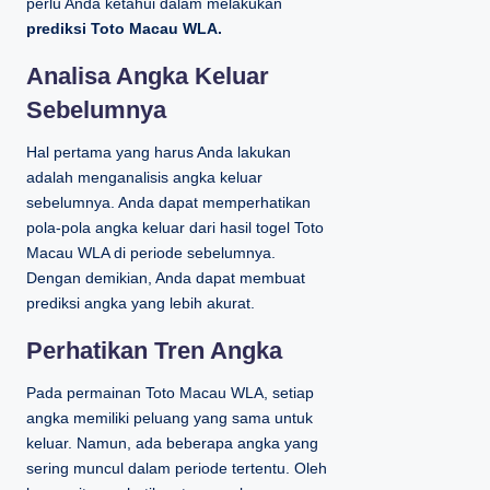
perlu Anda ketahui dalam melakukan
prediksi Toto Macau WLA.
Analisa Angka Keluar
Sebelumnya
Hal pertama yang harus Anda lakukan
adalah menganalisis angka keluar
sebelumnya. Anda dapat memperhatikan
pola-pola angka keluar dari hasil togel Toto
Macau WLA di periode sebelumnya.
Dengan demikian, Anda dapat membuat
prediksi angka yang lebih akurat.
Perhatikan Tren Angka
Pada permainan Toto Macau WLA, setiap
angka memiliki peluang yang sama untuk
keluar. Namun, ada beberapa angka yang
sering muncul dalam periode tertentu. Oleh