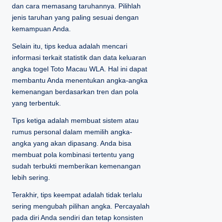
dan cara memasang taruhannya. Pilihlah
jenis taruhan yang paling sesuai dengan
kemampuan Anda.
Selain itu, tips kedua adalah mencari
informasi terkait statistik dan data keluaran
angka togel Toto Macau WLA. Hal ini dapat
membantu Anda menentukan angka-angka
kemenangan berdasarkan tren dan pola
yang terbentuk.
Tips ketiga adalah membuat sistem atau
rumus personal dalam memilih angka-
angka yang akan dipasang. Anda bisa
membuat pola kombinasi tertentu yang
sudah terbukti memberikan kemenangan
lebih sering.
Terakhir, tips keempat adalah tidak terlalu
sering mengubah pilihan angka. Percayalah
pada diri Anda sendiri dan tetap konsisten