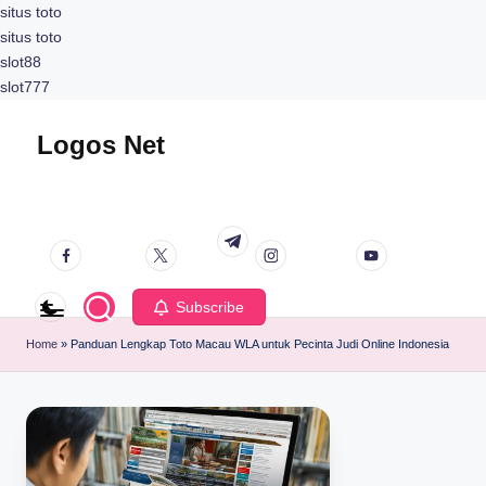
situs toto
situs toto
slot88
slot777
Logos Net
S
k
T
i
facebook.co
twitter.co
instagram.co
youtube.co
i
t.me
p
m
m
m
m
p
t
s
o
d
c
a
Subscribe
o
n
Home
»
Panduan Lengkap Toto Macau WLA untuk Pecinta Judi Online Indonesia
n
T
t
r
e
i
n
k
t
K
e