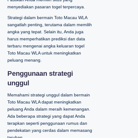
menyediakan pasaran togel terpercaya.
Strategi dalam bermain Toto Macau WLA
sangatlah penting, terutama dalam memilih
angka yang tepat. Selain itu, Anda juga
harus memperhatikan prediksi dan data
terbaru mengenai angka keluaran togel
Toto Macau WLA untuk meningkatkan
peluang menang.
Penggunaan strategi
unggul
Memahami strategi unggul dalam bermain
Toto Macau WLA dapat meningkatkan
peluang Anda dalam meraih kemenangan.
Ada beberapa strategi yang dapat Anda
terapkan seperti penggunaan rumus dan
pendekatan yang cerdas dalam memasang
taruhan.