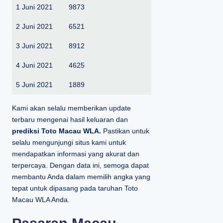
1 Juni 2021
9873
2 Juni 2021
6521
3 Juni 2021
8912
4 Juni 2021
4625
5 Juni 2021
1889
Kami akan selalu memberikan update
terbaru mengenai hasil keluaran dan
prediksi Toto Macau WLA.
Pastikan untuk
selalu mengunjungi situs kami untuk
mendapatkan informasi yang akurat dan
terpercaya. Dengan data ini, semoga dapat
membantu Anda dalam memilih angka yang
tepat untuk dipasang pada taruhan Toto
Macau WLA Anda.