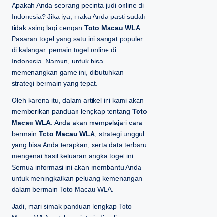
o
Apakah Anda seorang pecinta judi online di
s
Indonesia? Jika iya, maka Anda pasti sudah
t
e
tidak asing lagi dengan
Toto Macau WLA
.
d
b
Pasaran togel yang satu ini sangat populer
y
di kalangan pemain togel online di
Indonesia. Namun, untuk bisa
memenangkan game ini, dibutuhkan
strategi bermain yang tepat.
Oleh karena itu, dalam artikel ini kami akan
memberikan panduan lengkap tentang
Toto
Macau WLA
. Anda akan mempelajari cara
bermain
Toto Macau WLA
, strategi unggul
yang bisa Anda terapkan, serta data terbaru
mengenai hasil keluaran angka togel ini.
Semua informasi ini akan membantu Anda
untuk meningkatkan peluang kemenangan
dalam bermain Toto Macau WLA.
Jadi, mari simak panduan lengkap Toto