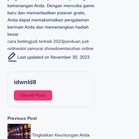
kemenangan Anda. Dengan mencoba game
baru dan memanfaatkan putaran gratis,
Anda dapat memaksimalkan pengalaman
bermain Anda dan memenangkan hadiah
besar.
T
cara betting
judi terbaik 2023
panduan judi
a
online
slot samurai showdown
taruhan online
g
Last updated on November 30, 2023
s
:
idwnld8
View All Posts
P
Previous Post
o
Tingkatkan Keuntungan Anda