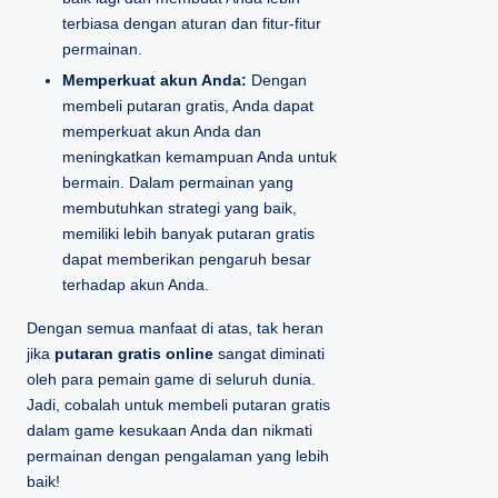
terbiasa dengan aturan dan fitur-fitur
permainan.
Memperkuat akun Anda:
Dengan
membeli putaran gratis, Anda dapat
memperkuat akun Anda dan
meningkatkan kemampuan Anda untuk
bermain. Dalam permainan yang
membutuhkan strategi yang baik,
memiliki lebih banyak putaran gratis
dapat memberikan pengaruh besar
terhadap akun Anda.
Dengan semua manfaat di atas, tak heran
jika
putaran gratis online
sangat diminati
oleh para pemain game di seluruh dunia.
Jadi, cobalah untuk membeli putaran gratis
dalam game kesukaan Anda dan nikmati
permainan dengan pengalaman yang lebih
baik!