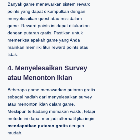
Banyak game menawarkan sistem reward
points yang dapat dikumpulkan dengan
menyelesaikan quest atau misi dalam
game. Reward points ini dapat ditukarkan
dengan putaran gratis. Pastikan untuk
memeriksa apakah game yang Anda
mainkan memiliki fitur reward points atau
tidak.
4. Menyelesaikan Survey
atau Menonton Iklan
Beberapa game menawarkan putaran gratis
sebagai hadiah dari menyelesaikan survey
atau menonton iklan dalam game.
Meskipun terkadang memakan waktu, tetapi
metode ini dapat menjadi alternatif jika ingin
mendapatkan putaran gratis
dengan
mudah.