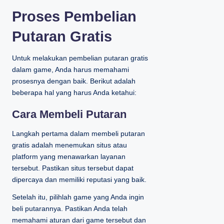
Proses Pembelian
Putaran Gratis
Untuk melakukan pembelian putaran gratis
dalam game, Anda harus memahami
prosesnya dengan baik. Berikut adalah
beberapa hal yang harus Anda ketahui:
Cara Membeli Putaran
Langkah pertama dalam membeli putaran
gratis adalah menemukan situs atau
platform yang menawarkan layanan
tersebut. Pastikan situs tersebut dapat
dipercaya dan memiliki reputasi yang baik.
Setelah itu, pilihlah game yang Anda ingin
beli putarannya. Pastikan Anda telah
memahami aturan dari game tersebut dan