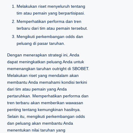
Melakukan riset menyeluruh tentang
tim atau pemain yang berpartisipasi.
Memperhatikan performa dan tren
terbaru dari tim atau pemain tersebut.
Mengikuti perkembangan odds dan
peluang di pasar taruhan.
Dengan menerapkan strategi ini, Anda
dapat meningkatkan peluang Anda untuk
memenangkan taruhan outright di SBOBET.
Melakukan riset yang mendalam akan
membantu Anda memahami kondisi terkini
dari tim atau pemain yang Anda
pertaruhkan. Memperhatikan performa dan
tren terbaru akan memberikan wawasan
penting tentang kemungkinan hasilnya.
Selain itu, mengikuti perkembangan odds
dan peluang akan membantu Anda
menentukan nilai taruhan yang