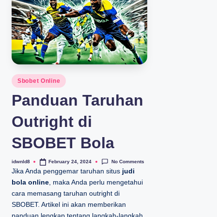
t
K
e
m
e
n
a
n
P
Sbobet Online
g
o
Panduan Taruhan
a
s
n
t
Outright di
J
e
u
d
SBOBET Bola
d
i
i
n
No Comments
idwnld8
February 24, 2024
O
P
o
Jika Anda penggemar taruhan situs
judi
n
s
bola online
, maka Anda perlu mengetahui
t
l
e
cara memasang taruhan outright di
d
i
b
SBOBET. Artikel ini akan memberikan
y
n
panduan lengkap tentang langkah-langkah