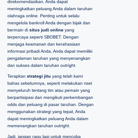
direkomendasikan, Anda dapat
meningkatkan peluang Anda dalam taruhan
olahraga online. Penting untuk selalu
mengelola bankroll Anda dengan bijak dan
bermain di
situs judi online
yang
terpercaya seperti SBOBET. Dengan
menjaga keamanan dan kerahasiaan
informasi pribadi Anda, Anda dapat memiliki
pengalaman taruhan yang menyenangkan
dan sukses dalam taruhan outright.
Terapkan
strategi jitu
yang telah kami
bahas sebelumnya, seperti melakukan riset
menyeluruh tentang tim atau pemain yang
berpartisipasi dan mengikuti perkembangan
odds dan peluang di pasar taruhan. Dengan
menggunakan strategi yang tepat, Anda
dapat meningkatkan peluang Anda dalam
memenangkan taruhan outright.
Jadi, jangan ragu lagi untuk mencoba