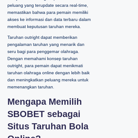
peluang yang terupdate secara real-time,
memastikan bahwa para pemain memiliki
akses ke informasi dan data terbaru dalam
membuat keputusan taruhan mereka.
Taruhan outright dapat memberikan
pengalaman taruhan yang menarik dan
seru bagi para penggemar olahraga.
Dengan memahami konsep taruhan
outright, para pemain dapat menikmati
taruhan olahraga online dengan lebih baik
dan meningkatkan peluang mereka untuk
memenangkan taruhan.
Mengapa Memilih
SBOBET sebagai
Situs Taruhan Bola