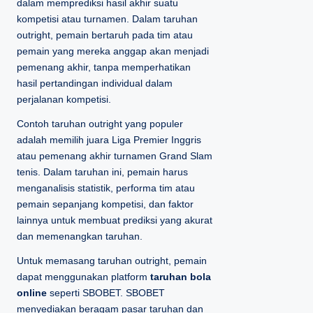
dalam memprediksi hasil akhir suatu
kompetisi atau turnamen. Dalam taruhan
outright, pemain bertaruh pada tim atau
pemain yang mereka anggap akan menjadi
pemenang akhir, tanpa memperhatikan
hasil pertandingan individual dalam
perjalanan kompetisi.
Contoh taruhan outright yang populer
adalah memilih juara Liga Premier Inggris
atau pemenang akhir turnamen Grand Slam
tenis. Dalam taruhan ini, pemain harus
menganalisis statistik, performa tim atau
pemain sepanjang kompetisi, dan faktor
lainnya untuk membuat prediksi yang akurat
dan memenangkan taruhan.
Untuk memasang taruhan outright, pemain
dapat menggunakan platform
taruhan bola
online
seperti SBOBET. SBOBET
menyediakan beragam pasar taruhan dan