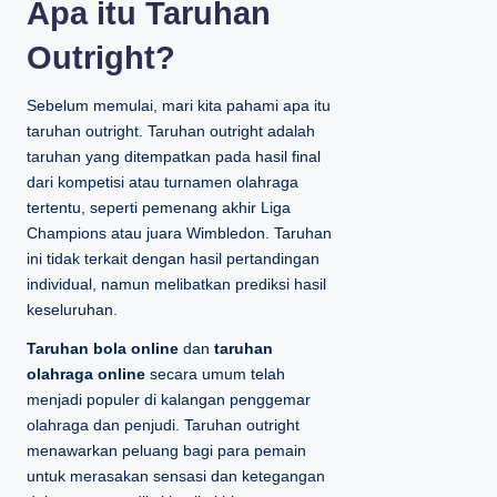
Apa itu Taruhan
Outright?
Sebelum memulai, mari kita pahami apa itu
taruhan outright. Taruhan outright adalah
taruhan yang ditempatkan pada hasil final
dari kompetisi atau turnamen olahraga
tertentu, seperti pemenang akhir Liga
Champions atau juara Wimbledon. Taruhan
ini tidak terkait dengan hasil pertandingan
individual, namun melibatkan prediksi hasil
keseluruhan.
Taruhan bola online
dan
taruhan
olahraga online
secara umum telah
menjadi populer di kalangan penggemar
olahraga dan penjudi. Taruhan outright
menawarkan peluang bagi para pemain
untuk merasakan sensasi dan ketegangan