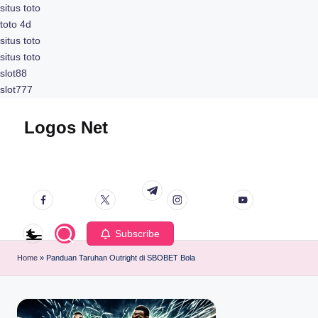
situs toto
toto 4d
situs toto
situs toto
slot88
slot777
Logos Net
S
k
T
i
facebook.co
twitter.co
instagram.co
youtube.co
i
t.me
p
m
m
m
m
p
t
s
o
d
c
a
Subscribe
o
n
Home
»
Panduan Taruhan Outright di SBOBET Bola
n
T
t
r
e
i
n
k