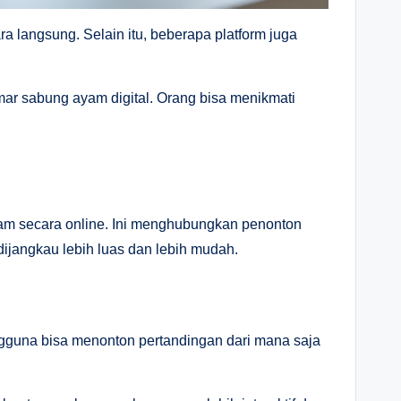
a langsung. Selain itu, beberapa platform juga
ar sabung ayam digital. Orang bisa menikmati
am secara online. Ini menghubungkan penonton
 dijangkau lebih luas dan lebih mudah.
ngguna bisa menonton pertandingan dari mana saja