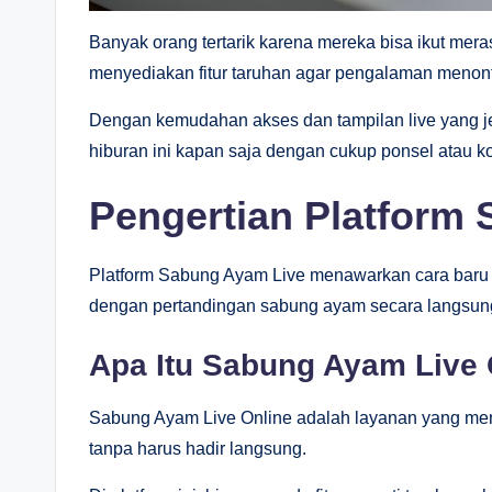
Banyak orang tertarik karena mereka bisa ikut mera
menyediakan fitur taruhan agar pengalaman menonton
Dengan kemudahan akses dan tampilan live yang je
hiburan ini kapan saja dengan cukup ponsel atau k
Pengertian Platform
Platform Sabung Ayam Live menawarkan cara baru 
dengan pertandingan sabung ayam secara langsung mel
Apa Itu Sabung Ayam Live 
Sabung Ayam Live Online adalah layanan yang meny
tanpa harus hadir langsung.