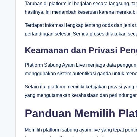
Taruhan di platform ini berjalan secara langsung,
hasilnya. Ini menambah keseruan karena mereka bi
Terdapat informasi lengkap tentang odds dan jenis
pertandingan selesai. Semua proses dilakukan sec
Keamanan dan Privasi Pe
Platform Sabung Ayam Live menjaga data pengguna de
menggunakan sistem autentikasi ganda untuk menc
Selain itu, platform memiliki kebijakan privasi yan
yang mengutamakan kerahasiaan dan perlindungan 
Panduan Memilih Pla
Memilih platform sabung ayam live yang tepat pe