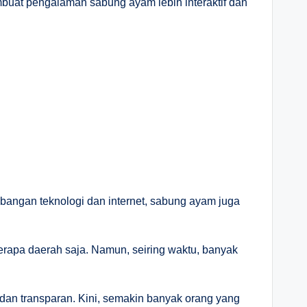
membuat pengalaman sabung ayam lebih interaktif dan
bangan teknologi dan internet, sabung ayam juga
erapa daerah saja. Namun, seiring waktu, banyak
an transparan. Kini, semakin banyak orang yang