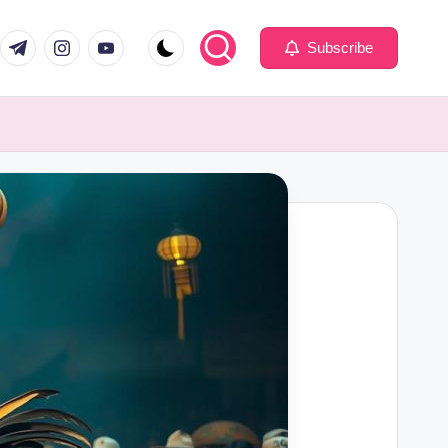
com
er.com
t.me
instagram.com
youtube.com
Subscribe