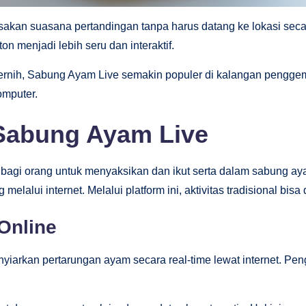
sakan suasana pertandingan tanpa harus datang ke lokasi secar
 menjadi lebih seru dan interaktif.
rnih, Sabung Ayam Live semakin populer di kalangan penggem
omputer.
 Sabung Ayam Live
bagi orang untuk menyaksikan dan ikut serta dalam sabung ay
alui internet. Melalui platform ini, aktivitas tradisional bisa
Online
iarkan pertarungan ayam secara real-time lewat internet. Pe