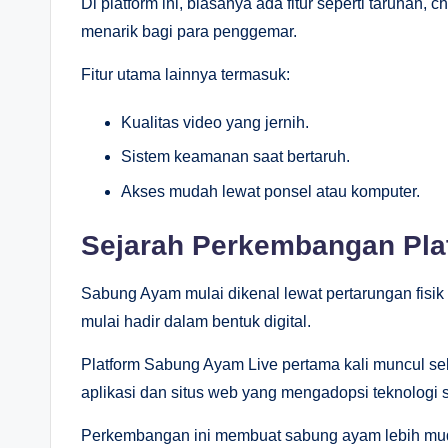
Di platform ini, biasanya ada fitur seperti taruhan
menarik bagi para penggemar.
Fitur utama lainnya termasuk:
Kualitas video yang jernih.
Sistem keamanan saat bertaruh.
Akses mudah lewat ponsel atau komputer.
Sejarah Perkembangan Pl
Sabung Ayam mulai dikenal lewat pertarungan fisik
mulai hadir dalam bentuk digital.
Platform Sabung Ayam Live pertama kali muncul sek
aplikasi dan situs web yang mengadopsi teknologi 
Perkembangan ini membuat sabung ayam lebih muda