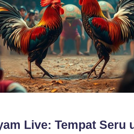
yam Live: Tempat Seru 