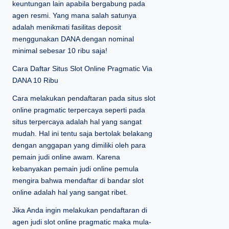
keuntungan lain apabila bergabung pada
agen resmi. Yang mana salah satunya
adalah menikmati fasilitas deposit
menggunakan DANA dengan nominal
minimal sebesar 10 ribu saja!
Cara Daftar Situs Slot Online Pragmatic Via
DANA 10 Ribu
Cara melakukan pendaftaran pada situs slot
online pragmatic terpercaya seperti pada
situs terpercaya adalah hal yang sangat
mudah. Hal ini tentu saja bertolak belakang
dengan anggapan yang dimiliki oleh para
pemain judi online awam. Karena
kebanyakan pemain judi online pemula
mengira bahwa mendaftar di bandar slot
online adalah hal yang sangat ribet.
Jika Anda ingin melakukan pendaftaran di
agen judi slot online pragmatic maka mula-