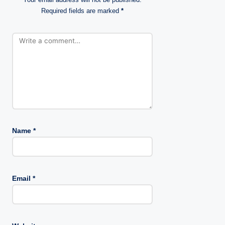
o
Required fields are marked
*
n
Name
*
Email
*