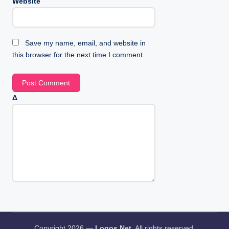
Website
Save my name, email, and website in
this browser for the next time I comment.
Δ
Copyright 2026 —
Logos Net
. All rights reserved.