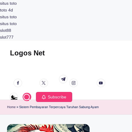
situs toto
toto 4d
situs toto
situs toto
slot88
slot777
Logos Net
S
k
T
i
facebook.co
twitter.co
instagram.co
youtube.co
i
t.me
p
m
m
m
m
p
t
s
o
d
c
a
Subscribe
o
n
Home
»
Sistem Pembayaran Terpercaya Taruhan Sabung Ayam
n
T
t
r
e
i
n
k